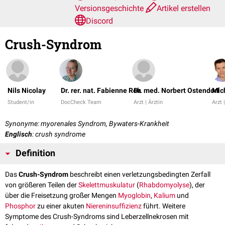
Versionsgeschichte
Artikel erstellen
Discord
Crush-Syndrom
Nils Nicolay
Dr. rer. nat. Fabienne Reh
Dr. med. Norbert Ostendorf
Mic
Student/in
DocCheck Team
Arzt | Ärztin
Arzt 
Synonyme: myorenales Syndrom, Bywaters-Krankheit
Englisch
: crush syndrome
Definition
Das
Crush-Syndrom
beschreibt einen verletzungsbedingten Zerfall
von größeren Teilen der
Skelettmuskulatur
(
Rhabdomyolyse
), der
über die Freisetzung großer Mengen
Myoglobin
,
Kalium
und
Phosphor
zu einer akuten
Niereninsuffizienz
führt. Weitere
Symptome des Crush-Syndroms sind Leberzellnekrosen mit