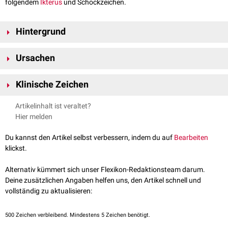
folgendem
Ikterus
und Schockzeichen.
Hintergrund
Die Ursachen des Nierenversagens im Rahmen des Crush-Syndroms sind
Ursachen
bis heute nicht eindeutig geklärt. Während einige Quellen das in grossen
Mengen aus der Muskulatur freiwerdende
Myoglobin
dafür
Kompartmentsyndrom
verantwortlich machen, sprechen andere Autoren von einer
Klinische Zeichen
Prolongierte Einklemmung großer Muskelmassen unter hohem Druck
schockbedingten Verminderung der Nierendurchblutung (hypoxische
Ischämien
der Muskulatur
Abwesenheit des
Pulses
in der Extremität
distal
zur betroffenen Stelle
Tubulopathie
), die die Insuffizienz bedingt.
Artikelinhalt ist veraltet?
Kohlenmonoxid
-Intoxikationen
Sensibilitätsstörungen
/
Parästhesien
Hier melden
maligne Hyperthermie
Kreislaufstörung
bis hin zum
Schock
Du kannst den Artikel selbst verbessern, indem du auf
Bearbeiten
klickst.
Alternativ kümmert sich unser Flexikon-Redaktionsteam darum.
Deine zusätzlichen Angaben helfen uns, den Artikel schnell und
vollständig zu aktualisieren:
500
Zeichen verbleibend. Mindestens 5 Zeichen benötigt.