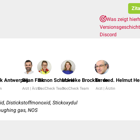
Zit
Was zeigt hier
Versionsgeschich
Discord
nk Antwerpes
Bijan Fink
Simon Schuckel
Marieke Brockherde
Dr. med. Helmut He
in
Arzt | Ärztin
DocCheck Team
DocCheck Team
Arzt | Ärztin
id, Distickstoffmonoxid, Stickoxydul
 laughing gas, NOS