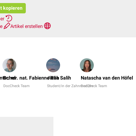
at kopieren
her
te
Artikel erstellen
ntschel
Dr. rer. nat. Fabienne Reh
Jielia Salih
Natascha van den Höfel
DocCheck Team
Student/in der Zahnmedizin
DocCheck Team