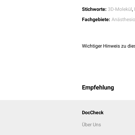
Missbrauchsrisiko besteh
Stichworte:
3D-Molekül
,
Anwendungen von der ne
Fachgebiete:
Anästhesio
Niederlande
Die Niederlande haben L
Besitz und den Verkauf 
Wichtiger Hinweis zu die
Zwecke.
Empfehlung
DocCheck
Über Uns