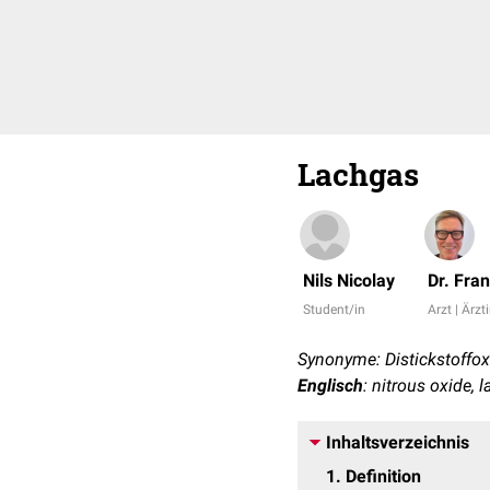
Lachgas
Nils Nicolay
Dr. Fra
Student/in
Arzt | Ärzt
Synonyme: Distickstoffox
Englisch
: nitrous oxide,
Inhaltsverzeichnis
1
Definition