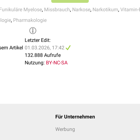
t. Damit bleibt der rechtlich zulässige Umgang in der Medizin u
Funikuläre Myelose
,
Missbrauch
,
Narkose
,
Narkotikum
,
Vitamin
uen Regulierung unberührt.
logie
,
Pharmakologie
achgas bereits 2023 in die Liste der verbotenen Rauschmittel
Letzter Edit:
verboten. Vom Verbot ausgenommen ist die Anwendung für medi
sem Artikel
01.03.2026, 17:42
132.888 Aufrufe
Nutzung:
BY-NC-SA
Für Unternehmen
Werbung