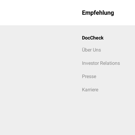
Empfehlung
DocCheck
Über Uns
Investor Relations
Presse
Karriere