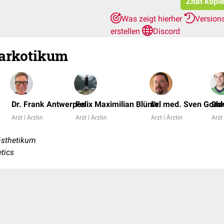
Zitat kopi
Was zeigt hierher
Version
erstellen
Discord
narkotikum
Dr. Frank Antwerpes
Felix Maximilian Blümel
Dr. med. Sven Godd
Dom
Arzt | Ärztin
Arzt | Ärztin
Arzt | Ärztin
Arzt 
ästhetikum
tics