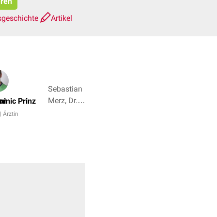
eren
sgeschichte
Artikel
Sebastian
Merz, Dr.
on
inic Prinz
Frank
| Ärztin
Antwerpes
+ 4