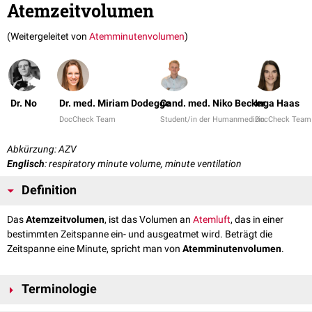
Atemzeitvolumen
(Weitergeleitet von
Atemminutenvolumen
)
Dr. No
Dr. med. Miriam Dodegge
Cand. med. Niko Becker
Inga Haas
DocCheck Team
Student/in der Humanmedizin
DocCheck Team
Abkürzung: AZV
Englisch
: respiratory minute volume, minute ventilation
Definition
Das
Atemzeitvolumen
, ist das Volumen an
Atemluft
, das in einer
bestimmten Zeitspanne ein- und ausgeatmet wird. Beträgt die
Zeitspanne eine Minute, spricht man von
Atemminutenvolumen
.
Terminologie
Das Atemminutenvolumen wird mit AMV abgekürzt. Die Abkürzung AZV