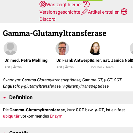
Was zeigt hierher
Versionsgeschichte
Artikel erstellen
Discord
Gamma-Glutamyltransferase
Dr. med. Petra Mehling
Dr. Frank Antwerpes
Dr. rer. nat. Janica Nol
D
Arzt | Ärztin
Arzt | Ärztin
DocCheck Team
A
Synonym: Gamma-Glutamyltranspeptidase, Gamma-GT, γ-GT, GGT
Englisch
: γ-glutamyltransferase, γ-glutamyltranspeptidase
Definition
Die
Gamma-Glutamyltransferase
, kurz
GGT
bzw.
γ-GT
, ist ein fast
ubiquitär
vorkommendes
Enzym
.