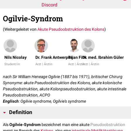
Discord
Ogilvie-Syndrom
(Weitergeleitet von
Akute Pseudoobstruktion des Kolons
)
Nils Nicolay
Dr. Frank Antwerpes
Bijan Fink
Dr. med. Ibrahim Güler
Student/in
Arzt | Ärztin
Arzt | Ärztin
Arzt | Ärztin
nach Sir William Heneage Ogilvie (1887 bis 1971), britischer Chirurg
Synonyme: akute Pseudoobstruktion des Kolons, akute kolonische
Pseudoobstruktion, akute Kolonpseudoobstruktion, akute intestinale
Pseudoobstruktion, ACPO
Englisch
: Ogilvie syndrome, Ogilvie's syndrome
Definition
Als
Ogilvie-Syndrom
bezeichnet man eine akute
Pseudoobstruktion
meist im Bereich des
Kolons
, also eine
intestinale Motilitätsstörung