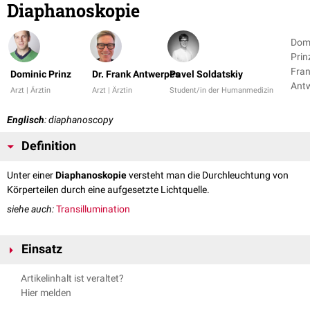
Diaphanoskopie
Dom
Prinz
Fra
Dominic Prinz
Dr. Frank Antwerpes
Pavel Soldatskiy
Ant
Arzt | Ärztin
Arzt | Ärztin
Student/in der Humanmedizin
+ 1
Englisch
: diaphanoscopy
Definition
Unter einer
Diaphanoskopie
versteht man die Durchleuchtung von
Körperteilen durch eine aufgesetzte Lichtquelle.
siehe auch:
Transillumination
Einsatz
Die Diaphanoskopie kann zu unterschiedlichen Zwecken genutzt werden:
Artikelinhalt ist veraltet?
In der
Gastroenterologie
dient sie der Orientierung bei
Hier melden
endoskopiegestützter
perkutaner
Punktion von
Hohlorganen
(siehe