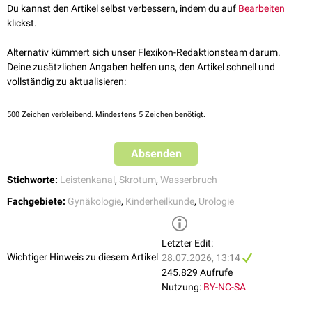
über den inneren Leistenring
↑
Naji H et al.
Decision making in the management of hydroceles in
Du kannst den Artikel selbst verbessern, indem du auf
Bearbeiten
Leistenhernien-Operation
.
infants and children
. Eur J Pediatr. 2012;171(5):807-810.
klickst.
↑
Acer-Demir T et al.
Natural History and Conservative Treatment
Erworbene und lokalisationsspezifische Formen
Outcomes for Hydroceles: A Retrospective Review of One Center's
Alternativ kümmert sich unser Flexikon-Redaktionsteam darum.
Bei sekundären Hydrozelen steht die Behandlung der Grundkrankheit im
Experience
. Urology. 2018;112:155-160.
Deine zusätzlichen Angaben helfen uns, den Artikel schnell und
Vordergrund. Zusätzlich kommen bei Beschwerden Punktion und
↑
Lundström KJ et al.
Epidemiology of hydrocele and spermatocele;
vollständig zu aktualisieren:
Sklerosierung in Betracht; diese sind mit einer höheren Rezidivrate, aber
incidence, treatment and complications
. Scand J Urol. 2019;53(2-
niedrigeren Komplikationsrate verbunden als eine operative Sanierung
3):134-138.
500
Zeichen verbleibend. Mindestens 5 Zeichen benötigt.
(Komplikationsrate 17,5 % nach Operation vs. 4,6 % nach
[
4
]
Punktion/Sklerosierung).
Absenden
Stichworte:
Leistenkanal
,
Skrotum
,
Wasserbruch
Fachgebiete:
Gynäkologie
,
Kinderheilkunde
,
Urologie
Letzter Edit:
Wichtiger Hinweis zu diesem Artikel
28.07.2026, 13:14
245.829 Aufrufe
Nutzung:
BY-NC-SA