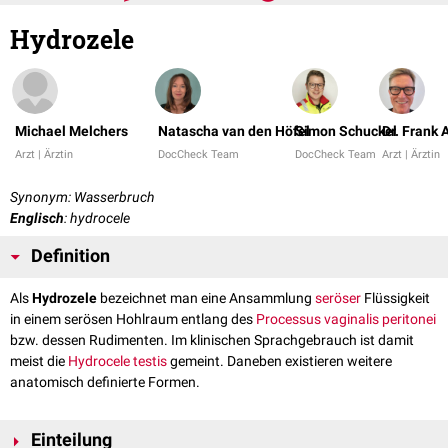
Hydrozele
Michael Melchers
Natascha van den Höfel
Simon Schuckel
Dr. Frank
Arzt | Ärztin
DocCheck Team
DocCheck Team
Arzt | Ärztin
Synonym: Wasserbruch
Englisch
: hydrocele
Definition
Als
Hydrozele
bezeichnet man eine Ansammlung
seröser
Flüssigkeit
in einem serösen Hohlraum entlang des
Processus vaginalis peritonei
bzw. dessen Rudimenten. Im klinischen Sprachgebrauch ist damit
meist die
Hydrocele testis
gemeint. Daneben existieren weitere
anatomisch definierte Formen.
Einteilung