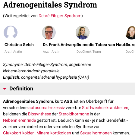
Adrenogenitales Syndrom
(Weitergeleitet von
Debré-Fibiger-Syndrom
)
Christina Selch
Dr. Frank Antwerpes
Dr. medic Tabea van Hauten
Dr. r
Arzt | Ärztin
Arzt | Ärztin
DocCheck Team
DocC
Synonyme: Debré-Fibiger-Syndrom, angeborene
Nebennierenrindenhyperplasie
Englisch
: congenital adrenal hyperplasia (CAH)
Definition
Adrenogenitales Syndrom
, kurz
AGS
, ist ein Oberbegriff für
verschiedene
autosomal-rezessiv
vererbte
Stoffwechselkrankheiten
,
bei denen die
Biosynthese
der
Steroidhormone
in der
Nebennierenrinde
gestört ist. Dadurch kann es - je nach Gendefekt -
zu einer verminderten oder vermehrten Synthese von
Glukokortikoiden
,
Mineralkortikoiden
und
Sexualhormonen
kommen.