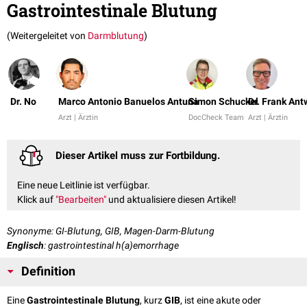
Gastrointestinale Blutung
(Weitergeleitet von
Darmblutung
)
Dr. No
Marco Antonio Banuelos Antuna
Simon Schuckel
Dr. Frank An
Arzt | Ärztin
DocCheck Team
Arzt | Ärztin
Dieser Artikel muss zur Fortbildung.
Eine neue Leitlinie ist verfügbar.
Klick auf
"Bearbeiten"
und aktualisiere diesen Artikel!
Synonyme: GI-Blutung, GIB, Magen-Darm-Blutung
Englisch
: gastrointestinal h(a)emorrhage
Definition
Eine
Gastrointestinale Blutung
, kurz
GIB
, ist eine akute oder