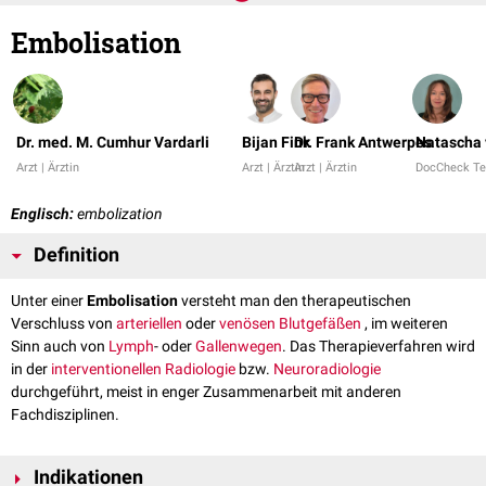
Embolisation
Dr. med. M. Cumhur Vardarli
Bijan Fink
Dr. Frank Antwerpes
Natascha 
Arzt | Ärztin
Arzt | Ärztin
Arzt | Ärztin
DocCheck T
Englisch:
embolization
Definition
Unter einer
Embolisation
versteht man den therapeutischen
Verschluss von
arteriellen
oder
venösen
Blutgefäßen
, im weiteren
Sinn auch von
Lymph
- oder
Gallenwegen
. Das Therapieverfahren wird
in der
interventionellen Radiologie
bzw.
Neuroradiologie
durchgeführt, meist in enger Zusammenarbeit mit anderen
Fachdisziplinen.
Indikationen