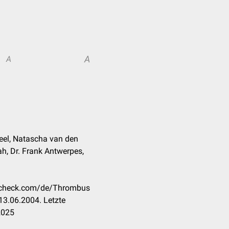
A
A
eel, Natascha van den
h, Dr. Frank Antwerpes,
occheck.com/de/Thrombus
13.06.2004. Letzte
2025