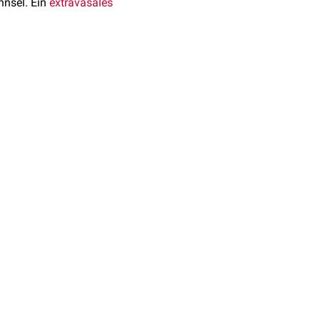
nnsel. Ein
extravasales