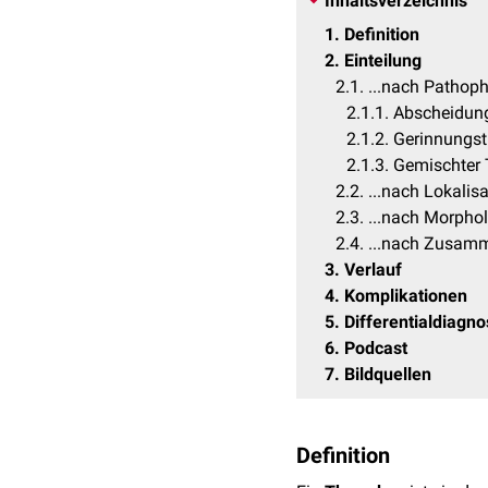
Inhaltsverzeichnis
1
Definition
2
Einteilung
2.1
...nach Pathoph
2.1.1
Abscheidun
2.1.2
Gerinnungs
2.1.3
Gemischter
2.2
...nach Lokalis
2.3
...nach Morpho
2.4
...nach Zusam
3
Verlauf
4
Komplikationen
5
Differentialdiagn
6
Podcast
7
Bildquellen
Definition