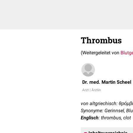
Thrombus
(Weitergeleitet von
Blutg
Dr. med. Martin Scheel
Arzt | Ärztin
von altgriechisch: θρόμβ
Synonyme: Gerinnsel, Blu
Englisch
: thrombus, clot