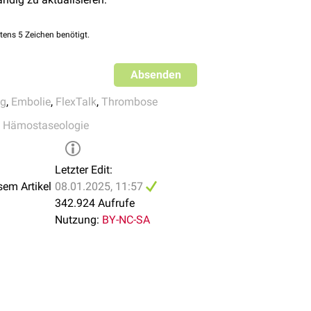
eidungsthrombus führt zur Störung des Blutflusses mit der Aus
tens 5 Zeichen benötigt.
phologisch lässt sich ein heller "Kopf" (weißer Thrombus) von
us) abgrenzen.
Absenden
ng
,
Embolie
,
FlexTalk
,
Thrombose
ritt in
Arterien
auf
,
Hämostaseologie
tsteht in
Venen
itt in den
Haargefäßen
auf
st in den
Herzhöhlen
lokalisiert, z.B.
Vorhofthrombus
Letzter Edit:
sem Artikel
en in Venen bezeichnet man als
08.01.2025, 11:57
Phlebolithen
.
342.924 Aufrufe
Nutzung:
BY-NC-SA
ung