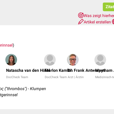
Zita
Was zeigt hierhe
Artikel erstellen
erinnsel
)
Natascha van den Höfel
Marlon Kamlah
Dr. Frank Antwerpes
Maytham 
DocCheck Team
DocCheck Team
Arzt | Ärztin
Medizinisch-t
ος ("thrombos") - Klumpen
tgerinnsel