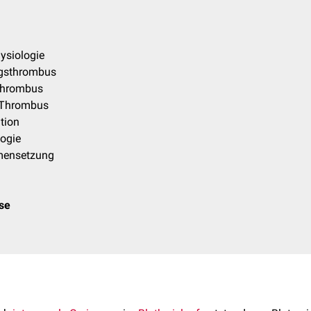
ysiologie
gsthrombus
thrombus
 Thrombus
ation
logie
mensetzung
ose