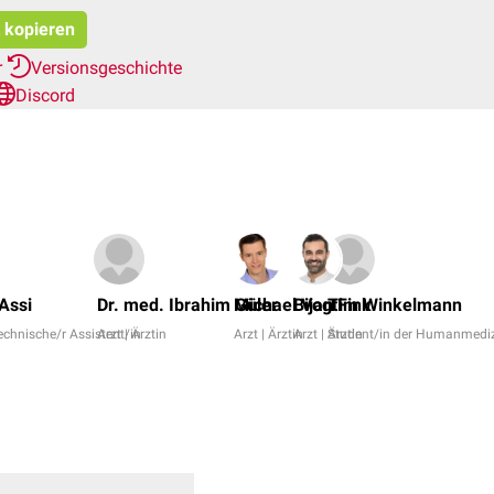
t kopieren
r
Versionsgeschichte
Discord
Assi
Dr. med. Ibrahim Güler
Michael Vogt
Bijan Fink
Tim Winkelmann
echnische/r Assistent/in
Arzt | Ärztin
Arzt | Ärztin
Arzt | Ärztin
Student/in der Humanmedi