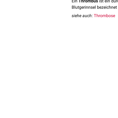
Ein
Thrombus
ist ein du
Blutgerinnsel bezeichn
siehe auch
:
Thrombose