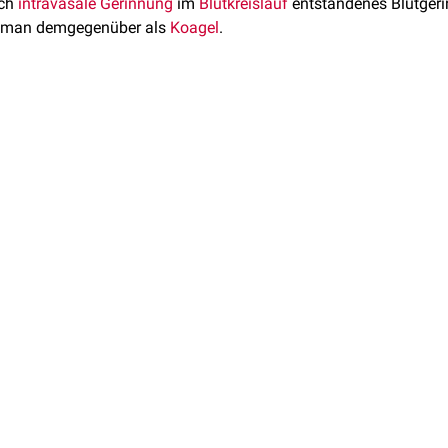
rch
intravasale
Gerinnung
im
Blutkreislauf
entstandenes Blutgeri
et man demgegenüber als
Koagel
.