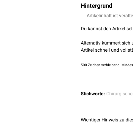
Hintergrund
Therapeutisch wird die 
Artikelinhalt ist veralt
Blutversorgung des Tumo
Du kannst den Artikel se
zu ermöglichen.
Intraope
Blutungen zu kontrolliere
Alternativ kümmert sich
Leber
). Ein weiteres Bei
Artikel schnell und vollst
Ösophagusvarizen
durc
werden.
500
Zeichen verbleibend. Mindes
Darüber hinaus kann eine
Devaskularisation der
Ni
Stichworte:
Chirurgische
Wichtiger Hinweis zu die