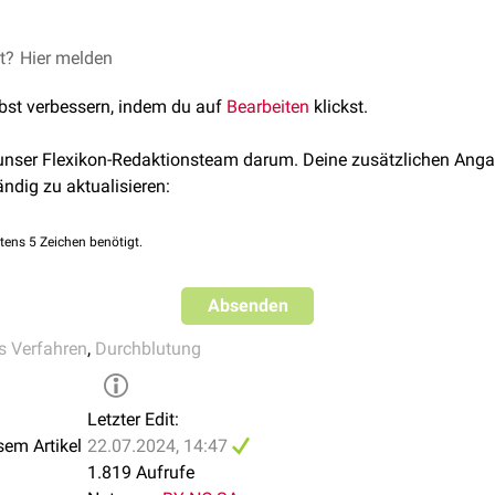
Devaskularisation bei der Behandlung bestimmter
et?
Hier melden
Tumoren
genut
rs zu reduzieren und so sein
Wachstum
zu hemmen und ggf. ein
lbst verbessern, indem du auf
Bearbeiten
klickst.
rativ
ist teils eine Unterbrechung des Blutflusses in bestimmte
n, insbesondere bei der Operation stark durchbluteter Organe (z
 unser Flexikon-Redaktionsteam darum. Deine zusätzlichen Anga
spiel ist die venöse Devaskularisation im Bereich des
Ösophagus
ändig zu aktualisieren:
h
portale Hypertension
. Somit kann das Risiko für lebensbedrohli
tens 5 Zeichen benötigt.
 Devaskularisation auch im Rahmen eines Traumas passieren. Ei
ere
durch Abriss des
Nierenhilus
.
Absenden
s Verfahren
,
Durchblutung
Letzter Edit:
sem Artikel
22.07.2024, 14:47
1.819 Aufrufe