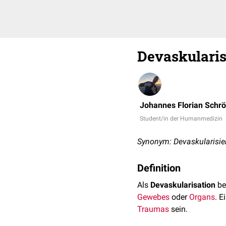
Devaskularis
Johannes Florian Schr
Student/in der Humanmedizin
Synonym: Devaskularisie
Definition
Als
Devaskularisation
be
Gewebes
oder
Organs
. E
Traumas
sein.