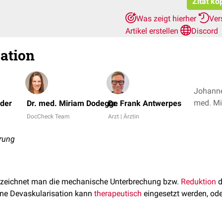
Zitat ko
Was zeigt hierher
Ver
Artikel erstellen
Discord
ation
Johanne
öder
Dr. med. Miriam Dodegge
Dr. Frank Antwerpes
DocCheck Team
Arzt | Ärztin
rung
zeichnet man die mechanische Unterbrechung bzw.
Reduktion
d
ine Devaskularisation kann
therapeutisch
eingesetzt werden, ode