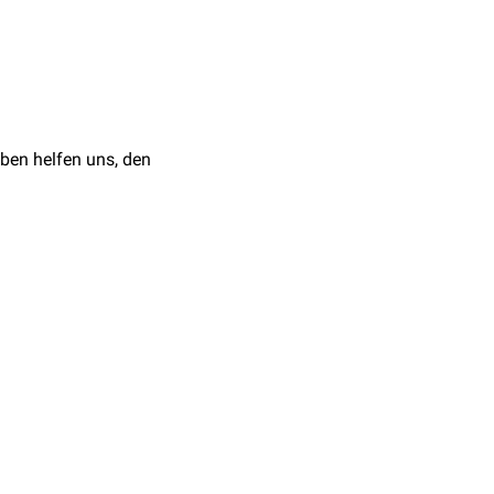
zt, um die
e operative Entfernung
n Regionen notwendig, um
.B.
Magen-Darm-Trakt
,
ben helfen uns, den
bei Patienten mit
che Blutungen verringert
n Beispiel ist die