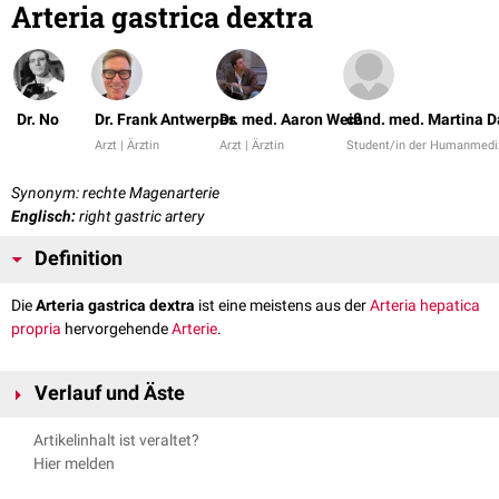
Arteria gastrica dextra
Dr. No
Dr. Frank Antwerpes
Dr. med. Aaron Weiß
cand. med. Martina 
Arzt | Ärztin
Arzt | Ärztin
Student/in der Humanmedi
Synonym: rechte Magenarterie
Englisch:
right gastric artery
Definition
Die
Arteria gastrica dextra
ist eine meistens aus der
Arteria hepatica
propria
hervorgehende
Arterie
.
Verlauf und Äste
Die Arteria gastrica dextra stammt aus der
Arteria hepatica propria
,
Artikelinhalt ist veraltet?
Arteria hepatica communis
oder
Arteria gastroduodenalis
. Sie zieht
Hier melden
durch das
Omentum minus
zum rechts gelegenen Teil der Curvatura