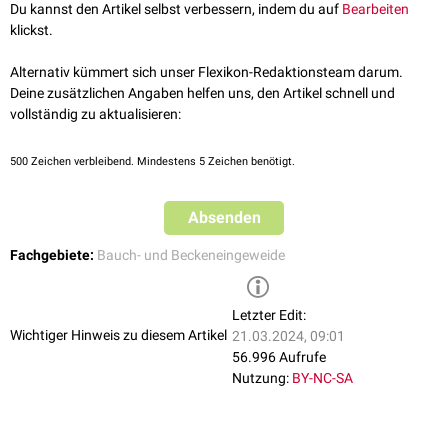
minor des
Magens
, versorgt angrenzende Areale des Magens und gibt
Du kannst den Artikel selbst verbessern, indem du auf
Bearbeiten
manchmal die inkonstant vorhandene
Arteria supraduodenalis
zum
klickst.
oberen Anteil des
Duodenums
ab.
Entlang der kleinen Kurvatur bildet die Arteria gastrica dextra innerhalb
Alternativ kümmert sich unser Flexikon-Redaktionsteam darum.
des Omentum minus eine
Anastomose
mit der
Arteria gastrica sinistra
.
Deine zusätzlichen Angaben helfen uns, den Artikel schnell und
vollständig zu aktualisieren:
500
Zeichen verbleibend. Mindestens 5 Zeichen benötigt.
Absenden
Fachgebiete:
Bauch- und Beckeneingeweide
Letzter Edit:
Wichtiger Hinweis zu diesem Artikel
21.03.2024, 09:01
56.996 Aufrufe
Nutzung:
BY-NC-SA