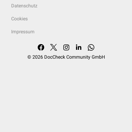
werden, kann die Nebenmilz ihre Funktion übernehmen, sodass keine
Datenschutz
Immunschwäche
auftritt.
Davon abzugrenzen ist die
Polysplenie
, bei der mehrere, meist
Cookies
dysfunktionale Milzen vorliegen, während das eigentliche Hauptorgan
fehlt. Sie ist meist mit anderen
Fehlbildungen
assoziiert.
Impressum
Merkhilfe
Eine einfache Merkregel für die Milzanatomie ist der Spruch "3
Betriebswirte mit 8 Koffern fahren am 13ten mit 200 Sachen im 911er" -
© 2026
DocCheck Community GmbH
Maße: 3 x 8 x 13 cm; Gewicht: 200 g; Lage: zwischen der 9. und 11.
Rippe
(Anm.: Der 3. Betriebswirt muss sehr klein sein.).