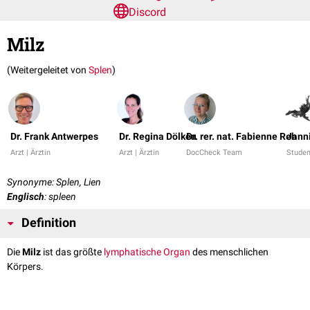
Discord
Milz
(Weitergeleitet von
Splen
)
Dr. Frank Antwerpes
Dr. Regina Dölken
Dr. rer. nat. Fabienne Reh
Jann
Arzt | Ärztin
Arzt | Ärztin
DocCheck Team
Studen
Synonyme: Splen, Lien
Englisch
: spleen
Definition
Die
Milz
ist das größte
lymphatische Organ
des menschlichen
Körpers.