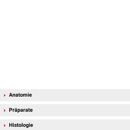
Anatomie
Aspekt
Präparate
Die Milz weist zwei Flächen auf:
Facies diaphragmatica: glatte konvexe Außenfläche, die zum
Histologie
Zwerchfell
zeigt