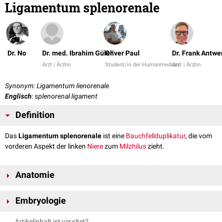
Ligamentum splenorenale
Dr. No
Dr. med. Ibrahim Güler
Oliver Paul
Dr. Frank Antwe
Arzt | Ärztin
Student/in der Humanmedizin
Arzt | Ärztin
Synonym: Ligamentum lienorenale
Englisch
: splenorenal ligament
Definition
Das
Ligamentum splenorenale
ist eine
Bauchfellduplikatur
, die vom
vorderen Aspekt der linken
Niere
zum
Milzhilus
zieht.
Anatomie
Das Ligamentum splenorenale ist Teil des
Omentum majus
. Es enthält
Embryologie
die Blutgefäße (
Arteria splenica
und
Vena splenica
), die von der hinteren
Leibeswand zur
Milz
ziehen und das Ende des Pankreasschwanz (Cauda
Das Ligamentum splenorenale entwickelt sich aus dem
Mesosplenicum
Artikelinhalt ist veraltet?