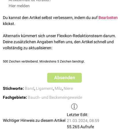
pancreatis). Der Pankreasschwanz ist der einzige Teil des
Pankreas
der
dorsale
. Dies ist selbst der hintere Teil des
Mesogastrium dorsale
, der
Hier melden
intraperitoneale Anteile hat. Die Abgrenzung von benachbarten Bändern
sich durch die Drehung und Kippung des Magens nach links unten - d.h.
(z.B.
Ligamentum phrenicolienale
) ist oft schwierig. Die Bezeichnung
unter die große Kurvatur des
Magens
- verlagert.
Du kannst den Artikel selbst verbessern, indem du auf
Bearbeiten
"Ligamentum splenorenale" ist eigentlich ungenau, da keine direkte
klickst.
Verbindung zwischen Milz und Niere besteht.
Alternativ kümmert sich unser Flexikon-Redaktionsteam darum.
Deine zusätzlichen Angaben helfen uns, den Artikel schnell und
vollständig zu aktualisieren:
500
Zeichen verbleibend. Mindestens 5 Zeichen benötigt.
Absenden
Stichworte:
Band
,
Ligament
,
Milz
,
Niere
Fachgebiete:
Bauch- und Beckeneingeweide
Letzter Edit:
Wichtiger Hinweis zu diesem Artikel
21.03.2024, 08:59
55.265 Aufrufe