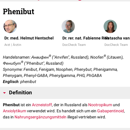
Phenibut
Dr. med. Helmut Hentschel
Dr. rer. nat. Fabienne Reh
Natascha van
Arzt | Ärztin
DocCheck Team
DocCheck Team
®
®
Handelsnamen: Анвифен
("Anvifen", Russland), Noofen
(Litauen),
®
Фенибут
("Phenibut", Russland)
Synonyme: Fenibut, Fenigam, Noophen, Phenybut, Phenigamma,
Phenygam, Phenyl-GABA, Phenylgamma, PHG, PhGABA
Englisch
: phenibut
Definition
Phenibut
ist ein
Arzneistoff
, der in Russland als
Nootropikum
und
Anxiolytikum
verwendet wird. Es handelt sich um ein
Gabapentinoid
,
das in
Nahrungsergänzungsmitteln
illegal vertrieben wird.