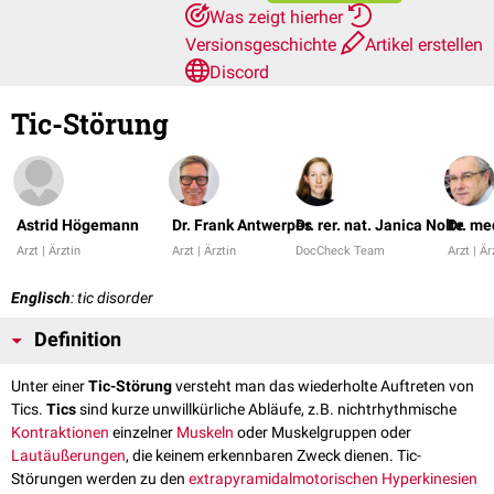
Was zeigt hierher
Versionsgeschichte
Artikel erstellen
Discord
Tic-Störung
Astrid Högemann
Dr. Frank Antwerpes
Dr. rer. nat. Janica Nolte
Dr. me
Arzt | Ärztin
Arzt | Ärztin
DocCheck Team
Arzt | Är
Englisch
: tic disorder
Definition
Unter einer
Tic-Störung
versteht man das wiederholte Auftreten von
Tics.
Tics
sind kurze unwillkürliche Abläufe, z.B. nichtrhythmische
Kontraktionen
einzelner
Muskeln
oder Muskelgruppen oder
Lautäußerungen
, die keinem erkennbaren Zweck dienen. Tic-
Störungen werden zu den
extrapyramidalmotorischen
Hyperkinesien