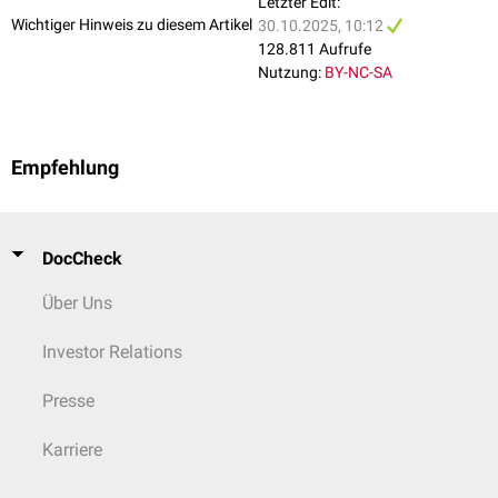
Letzter Edit:
Alternativ oder ergänzend können α₂-adrenerge
Agonisten
wie
Clonidin
Wichtiger Hinweis zu diesem Artikel
30.10.2025, 10:12
oder
Guanfacin
eingesetzt werden, insbesondere bei gleichzeitiger
128.811 Aufrufe
[
1
]
ADHS-Symptomatik.
Nutzung:
BY-NC-SA
Die
Dosierung
sollte individuell titriert und regelmäßig überprüft werden,
da der Verlauf von Tic-Störungen starken
Fluktuationen
unterliegt. Eine
Toleranzentwicklung
wird nicht beobachtet, dennoch ist bei
[
2
]
Langzeittherapie eine regelmäßige Reevaluation indiziert.
Empfehlung
DocCheck
Über Uns
Investor Relations
Presse
Karriere