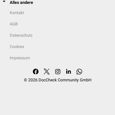
Alternierender Covertest
: Eine eventuelle
Skew Deviation
ist ein
Alles andere
Hinweis auf eine zentrale Genese.
Romberg-Test
Kontakt
AGB
Datenschutz
Cookies
Impressum
© 2026
DocCheck Community GmbH