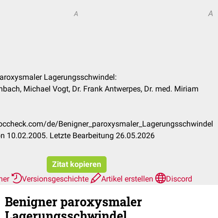
A
A
 paroxysmaler Lagerungsschwindel:
bach, Michael Vogt, Dr. Frank Antwerpes, Dr. med. Miriam
.doccheck.com/de/Benigner_paroxysmaler_Lagerungsschwindel
n 10.02.2005. Letzte Bearbeitung 26.05.2026
Zitat kopieren
rher
Versionsgeschichte
Artikel erstellen
Discord
Benigner paroxysmaler
Lagerungsschwindel