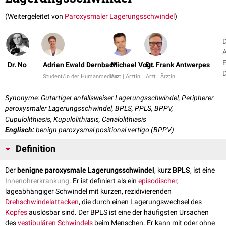
(Weitergeleitet von
Paroxysmaler Lagerungsschwindel
)
D
A
Dr. No
Adrian Ewald Dernbach
Michael Vogt
Dr. Frank Antwerpes
Student/in der Humanmedizin
Arzt | Ärztin
Arzt | Ärztin
+
Synonyme: Gutartiger anfallsweiser Lagerungsschwindel, Peripherer
paroxysmaler Lagerungsschwindel, BPLS, PPLS, BPPV,
Cupulolithiasis, Kupulolithiasis, Canalolithiasis
Englisch:
benign paroxysmal positional vertigo (BPPV)
Definition
Der
benigne paroxysmale Lagerungsschwindel
, kurz
BPLS
, ist eine
Innenohrerkrankung
. Er ist definiert als ein
episodischer
,
lageabhängiger Schwindel mit kurzen, rezidivierenden
Drehschwindelattacken
, die durch einen Lagerungswechsel des
Kopfes
auslösbar sind. Der BPLS ist eine der häufigsten Ursachen
des
vestibulären
Schwindels
beim Menschen. Er kann mit oder ohne