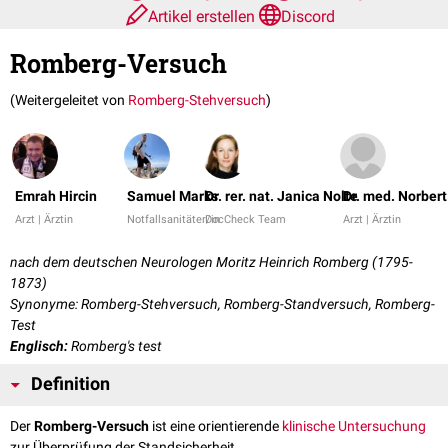
Artikel erstellen
Discord
Romberg-Versuch
(Weitergeleitet von
Romberg-Stehversuch
)
Emrah Hircin
Samuel Marks
Dr. rer. nat. Janica Nolte
Dr. med. Norber
Arzt | Ärztin
Notfallsanitäter/in
DocCheck Team
Arzt | Ärztin
nach dem deutschen Neurologen Moritz Heinrich Romberg (1795-
1873)
Synonyme: Romberg-Stehversuch, Romberg-Standversuch, Romberg-
Test
Englisch:
Romberg's test
Definition
Der
Romberg-Versuch
ist eine orientierende
klinische Untersuchung
zur Überprüfung der Standsicherheit.