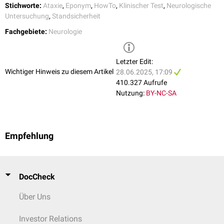
Stichworte:
Ataxie
,
Eponym
,
HowTo
,
Klinischer Test
,
Neurologische
Untersuchung
,
Standsicherheit
Fachgebiete:
Neurologie
Letzter Edit:
Wichtiger Hinweis zu diesem Artikel
28.06.2025, 17:09
410.327 Aufrufe
Nutzung:
BY-NC-SA
Empfehlung
DocCheck
Über Uns
Investor Relations