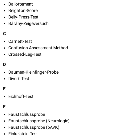
Ballottement
Beighton-Score
Belly-Press-Test
Bárány-Zeigeversuch
C
Carnett-Test
Confusion Assessment Method
Crossed-Leg-Test
D
Daumen-Kleinfinger-Probe
Diver's Test
E
Eichhoff-Test
F
Faustschlussprobe
Faustschlussprobe (Neurologie)
Faustschlussprobe (pAVK)
Finkelstein-Test