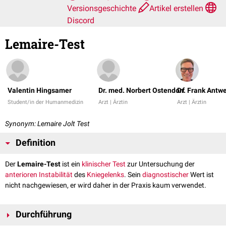
Versionsgeschichte
Artikel erstellen
Discord
Lemaire-Test
Valentin Hingsamer
Dr. med. Norbert Ostendorf
Dr. Frank Antw
Student/in der Humanmedizin
Arzt | Ärztin
Arzt | Ärztin
Synonym: Lemaire Jolt Test
Definition
Der
Lemaire-Test
ist ein
klinischer Test
zur Untersuchung der
anterioren
Instabilität
des
Kniegelenks
. Sein
diagnostischer
Wert ist
nicht nachgewiesen, er wird daher in der Praxis kaum verwendet.
Durchführung