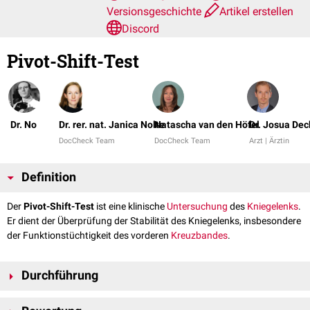
Versionsgeschichte
Artikel erstellen
Discord
Pivot-Shift-Test
Dr. No
Dr. rer. nat. Janica Nolte
Natascha van den Höfel
Dr. Josua Dec
DocCheck Team
DocCheck Team
Arzt | Ärztin
Definition
Der
Pivot-Shift-Test
ist eine klinische
Untersuchung
des
Kniegelenks
.
Er dient der Überprüfung der Stabilität des Kniegelenks, insbesondere
der Funktionstüchtigkeit des vorderen
Kreuzbandes
.
Durchführung
Der Patient liegt in
Rückenlage
. Das gestreckte Kniegelenk wird unter