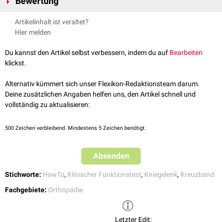
Bewertung
Valgusdruck
, leichter
Innenrotation
und
axialem
Druck schnell gebeugt.
Der Pivot-Shift ist positiv, wenn es zu einer schmerzhaften vorderen
Artikelinhalt ist veraltet?
Subluxation
der
Tibia
bei 20-30° Beugung kommt und spricht damit für
Hier melden
eine
Ruptur
des vorderen Kreuzbandes. Bei weiterer Beugung kommt es
zur spontanen
Reposition
. Mit Hilfe des
graded Pivot-Shift-Tests
kann
Du kannst den Artikel selbst verbessern, indem du auf
Bearbeiten
der Befund quantifiziert werden.
klickst.
Alternativ kümmert sich unser Flexikon-Redaktionsteam darum.
Deine zusätzlichen Angaben helfen uns, den Artikel schnell und
vollständig zu aktualisieren:
500
Zeichen verbleibend. Mindestens 5 Zeichen benötigt.
Absenden
Stichworte:
HowTo
,
Klinischer Funktionstest
,
Kniegelenk
,
Kreuzband
Fachgebiete:
Orthopädie
Letzter Edit: