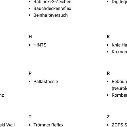
Babinski-2-Zeichen
Digiti-
Bauchdeckenreflex
Beinhalteversuch
H
K
HINTS
Knie-H
Kremast
P
R
Pallästhesie
Rebou
(Neurol
nz
Romber
T
Z
ki-Weil
Trömner-Reflex
ZOPS-