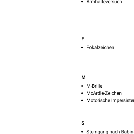
Armhalteversuch
F
Fokalzeichen
M
M-Brille
McArdle-Zeichen
Motorische Impersiste
S
Sterngang nach Babins