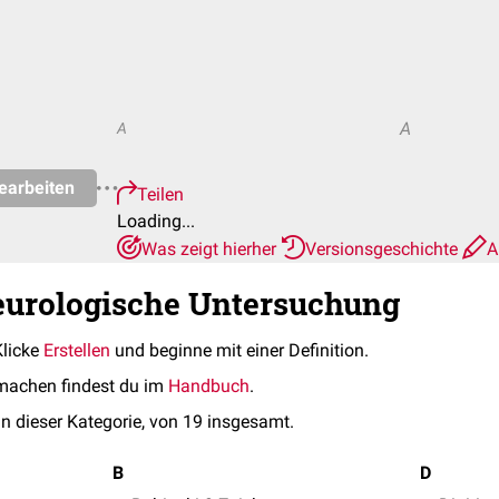
A
A
earbeiten
Teilen
Loading...
Was zeigt hierher
Versionsgeschichte
A
eurologische Untersuchung
Klicke
Erstellen
und beginne mit einer Definition.
machen findest du im
Handbuch
.
in dieser Kategorie, von 19 insgesamt.
B
D