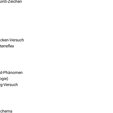
quinti-Zeichen
acken-Versuch
erreflex
nd-Phänomen
ogie)
g-Versuch
Schema