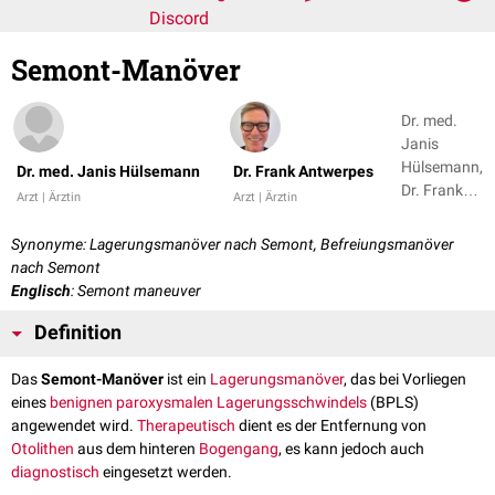
Discord
Semont-Manöver
Dr. med.
Janis
Hülsemann,
Dr. med. Janis Hülsemann
Dr. Frank Antwerpes
Dr. Frank
Arzt | Ärztin
Arzt | Ärztin
Antwerpes
Synonyme: Lagerungsmanöver nach Semont, Befreiungsmanöver
nach Semont
Englisch
: Semont maneuver
Definition
Das
Semont-Manöver
ist ein
Lagerungsmanöver
, das bei Vorliegen
eines
benignen paroxysmalen Lagerungsschwindels
(BPLS)
angewendet wird.
Therapeutisch
dient es der Entfernung von
Otolithen
aus dem hinteren
Bogengang
, es kann jedoch auch
diagnostisch
eingesetzt werden.