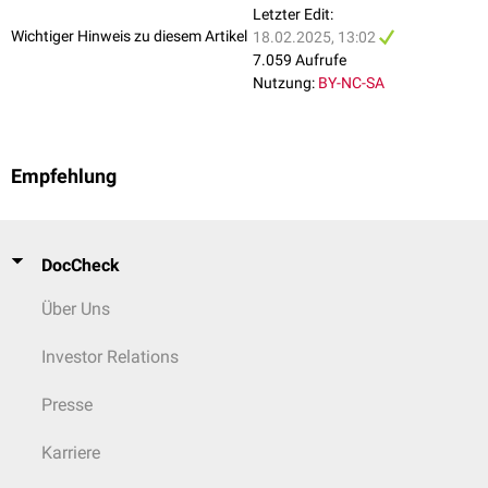
isolierter
Letzter Edit:
Downbeatnystagmus
Wichtiger Hinweis zu diesem Artikel
18.02.2025, 13:02
(
Canalolithiasis
im
7.059 Aufrufe
anterioren
Nutzung:
BY-NC-SA
Bogengang
)
zusätzlicher
nein
möglich
lageunabhängiger
Empfehlung
Nystagmus
Übelkeit
typischerweise sehr
meist eher schwach
stark
DocCheck
Über Uns
zusätzliche
nein
möglich
neurologische
Defizite
Investor Relations
Presse
Karriere