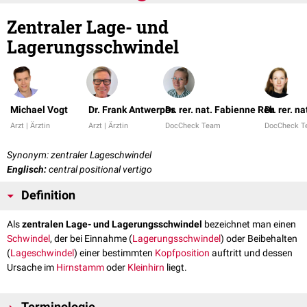
Zentraler Lage- und
Lagerungsschwindel
Michael Vogt
Dr. Frank Antwerpes
Dr. rer. nat. Fabienne Reh
Dr. rer. n
Arzt | Ärztin
Arzt | Ärztin
DocCheck Team
DocCheck 
Synonym: zentraler Lageschwindel
Englisch:
central positional vertigo
Definition
Als
zentralen Lage- und Lagerungsschwindel
bezeichnet man einen
Schwindel
, der bei Einnahme (
Lagerungsschwindel
) oder Beibehalten
(
Lageschwindel
) einer bestimmten
Kopfposition
auftritt und dessen
Ursache im
Hirnstamm
oder
Kleinhirn
liegt.