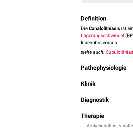
Definition
Die
Canalolithiasis
ist e
Lagerungsschwindel
(BPL
Innenohrs voraus.
siehe auch:
Cupulolithias
Pathophysiologie
Bei der Canalolithiasis 
Klinik
Canalis semicircularis po
Endolymphe
und erzeuge
Typisch sind kurze, lag
charakteristischem
Diagnostik
Nyst
Die Beschwerden halten 
Die Diagnose erfolgt a
Therapie
Die Behandlung erfolgt 
Artikelinhalt ist veralt
Bogengang zurück in den