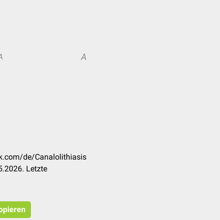
A
A
ck.com/de/Canalolithiasis
.2026. Letzte
kopieren