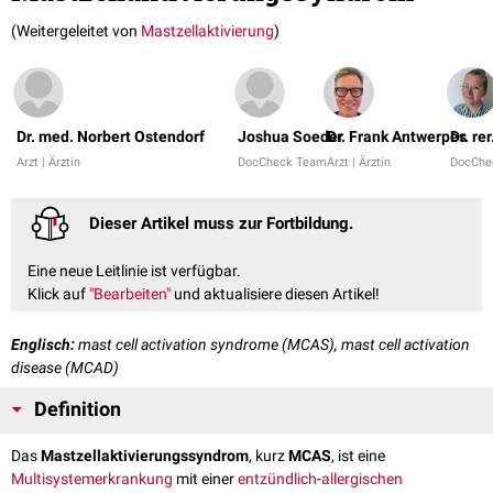
(Weitergeleitet von
Mastzellaktivierung
)
Dr. med. Norbert Ostendorf
Joshua Soeder
Dr. Frank Antwerpes
Dr. re
Arzt | Ärztin
DocCheck Team
Arzt | Ärztin
DocChe
Dieser Artikel muss zur Fortbildung.
Eine neue Leitlinie ist verfügbar.
Klick auf
"Bearbeiten"
und aktualisiere diesen Artikel!
Englisch:
mast cell activation syndrome (MCAS), mast cell activation
disease (MCAD)
Definition
Das
Mastzellaktivierungssyndrom
, kurz
MCAS
, ist eine
Multisystemerkrankung
mit einer
entzündlich
-
allergischen