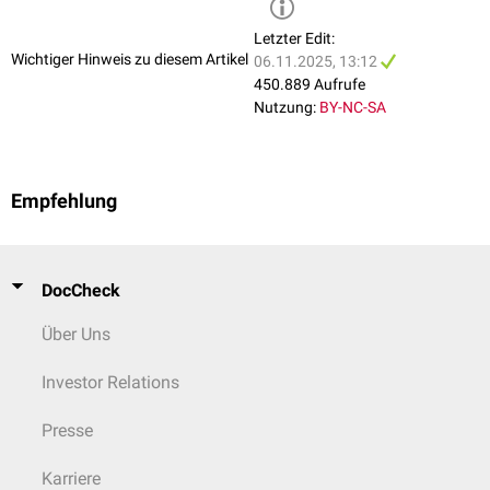
schweren, die Lebensqualität und Arbeitsfähigkeit beeinträchtigenden
Erkrankungen reichen.
Bei einer explizit im Rahmen einer Mastzellaktivierung vorgenommenen
Letzter Edit:
ÖGD
oder
Koloskopie
wird eine
Stufenbiopsie
auch bei visuell
Wichtiger Hinweis zu diesem Artikel
06.11.2025, 13:12
unauffälliger Schleimhaut empfohlen.
450.889 Aufrufe
Nutzung:
BY-NC-SA
Empfehlung
DocCheck
Über Uns
Investor Relations
Presse
Karriere