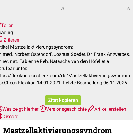
A
A
Teilen
ading...
Zitieren
rtikel Mastzellaktivierungssyndrom:
r. med. Norbert Ostendorf, Joshua Soeder, Dr. Frank Antwerpes,
. rer. nat. Fabienne Reh, Natascha van den Höfel et al.
brufbar unter:
ttps://flexikon.doccheck.com/de/Mastzellaktivierungssyndrom
ocCheck Flexikon 14.01.2021. Letzte Bearbeitung 06.11.2025
Zitat kopieren
Was zeigt hierher
Versionsgeschichte
Artikel erstellen
Discord
Mastzellaktivierungssyndrom