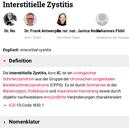
Interstitielle Zystitis
Dr. No
Dr. Frank Antwerpes
Dr. rer. nat. Janica Nolte
Johannes Flöhl
Arzt | Ärztin
DocCheck Team
Student/in der Human
Englisch
: interstitial cystitis
Definition
Die
interstitielle Zystitis
, kurz
IC
, ist ein
urologisches
Schmerzsyndrom
aus der Gruppe der
chronischen urogenitalen
Beckenschmerzsyndrome
(CPPS). Es ist durch
Schmerzen
in der
Blasenregion
,
Pollakisurie
und
imperativen Harndrang
sowie durch
objektiv nachweisbare
entzündliche
Veränderungen charakterisiert.
ICD
-10-Code: N30.1
Nomenklatur