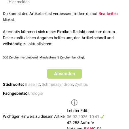
Antihistaminika
, insbesondere bei nachgewiesener Mastzellinfiltration.
Hier melden
Intravesikale
Therapien umfassen die
Instillationstherapie
(z.B. mit
Du kannst den Artikel selbst verbessern, indem du auf
Bearbeiten
Hyaluronsäure
,
Chondroitinsulfat
oder
Lidocain
) sowie die
EMDA-
klickst.
Therapie
.
Weitere Optionen sind die Behandlung mit
Botulinumtoxin A
,
Alternativ kümmert sich unser Flexikon-Redaktionsteam darum.
Neuromodulation
sowie
multimodale
Schmerztherapie und
Deine zusätzlichen Angaben helfen uns, den Artikel schnell und
psychosomatische
Mitbehandlung.
vollständig zu aktualisieren:
500
Zeichen verbleibend. Mindestens 5 Zeichen benötigt.
Absenden
Stichworte:
Blase
,
IC
,
Schmerzsyndrom
,
Zystitis
Fachgebiete:
Urologie
Letzter Edit:
Wichtiger Hinweis zu diesem Artikel
06.02.2026, 10:41
42.258 Aufrufe
Nutzung:
BY-NC-SA