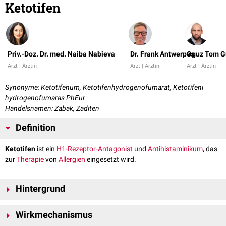
Ketotifen
Priv.-Doz. Dr. med. Naiba Nabieva
Dr. Frank Antwerpes
Oguz Tom G
Arzt | Ärztin
Arzt | Ärztin
Arzt | Ärztin
Synonyme: Ketotifenum, Ketotifenhydrogenofumarat, Ketotifeni
hydrogenofumaras PhEur
Handelsnamen: Zabak, Zaditen
Definition
Ketotifen
ist ein
H1-Rezeptor-Antagonist
und
Antihistaminikum
, das
zur
Therapie
von
Allergien
eingesetzt wird.
Hintergrund
Ketotifen gehört zu den H1-Rezeptor-Antagonisten der 1. Generation.
Wirkmechanismus
Der
Arzneistoff
kann
oral
in Form von
Tabletten
eingenommen, oder als