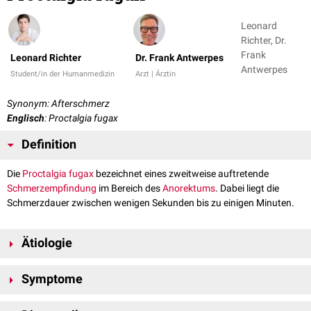
Leonard
Richter, Dr.
Frank
Leonard Richter
Dr. Frank Antwerpes
Antwerpes
Student/in der Humanmedizin
Arzt | Ärztin
Synonym: Afterschmerz
Englisch
: Proctalgia fugax
Definition
Die
Proctalgia fugax
bezeichnet eines zweitweise auftretende
Schmerzempfindung
im Bereich des
Anorektums
. Dabei liegt die
Schmerzdauer zwischen wenigen Sekunden bis zu einigen Minuten.
Ätiologie
Die genau Ätiologie der Erkrankung ist derzeit (2020) nicht bekannt. Es
Symptome
wird allerdings vermutet, dass es sich um eine
hereditäre
Myopathie
des
Musculus sphincter ani internus
handelt, bei der es zu einer Verdickung
Die Proctalgia fugax tritt im Schnitt bis zu sechs mal jährlich auf. Die
des Muskels kommt. Des Weiteren werden spastische Kontraktionen des