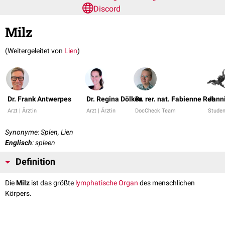
Discord
Milz
(Weitergeleitet von
Lien
)
Dr. Frank Antwerpes
Dr. Regina Dölken
Dr. rer. nat. Fabienne Reh
Jann
Arzt | Ärztin
Arzt | Ärztin
DocCheck Team
Studen
Synonyme: Splen, Lien
Englisch
: spleen
Definition
Die
Milz
ist das größte
lymphatische Organ
des menschlichen
Körpers.