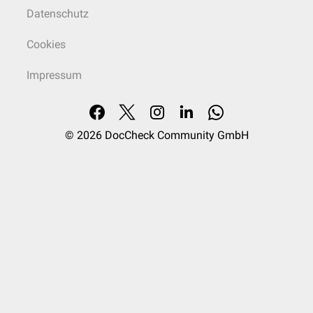
werden, kann die Nebenmilz ihre Funktion übernehmen, sodass keine
Datenschutz
Immunschwäche
auftritt.
Davon abzugrenzen ist die
Polysplenie
, bei der mehrere, meist
Cookies
dysfunktionale Milzen vorliegen, während das eigentliche Hauptorgan
fehlt. Sie ist meist mit anderen
Fehlbildungen
assoziiert.
Impressum
Merkhilfe
Eine einfache Merkregel für die Milzanatomie ist der Spruch "3
Betriebswirte mit 8 Koffern fahren am 13ten mit 200 Sachen im 911er" -
© 2026
DocCheck Community GmbH
Maße: 3 x 8 x 13 cm; Gewicht: 200 g; Lage: zwischen der 9. und 11.
Rippe
(Anm.: Der 3. Betriebswirt muss sehr klein sein.).