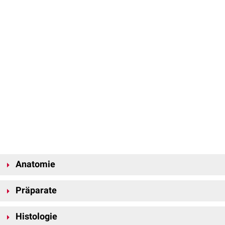
Anatomie
Aspekt
Präparate
Die Milz weist zwei Flächen auf:
Facies diaphragmatica: glatte konvexe Außenfläche, die zum
Histologie
Zwerchfell
zeigt