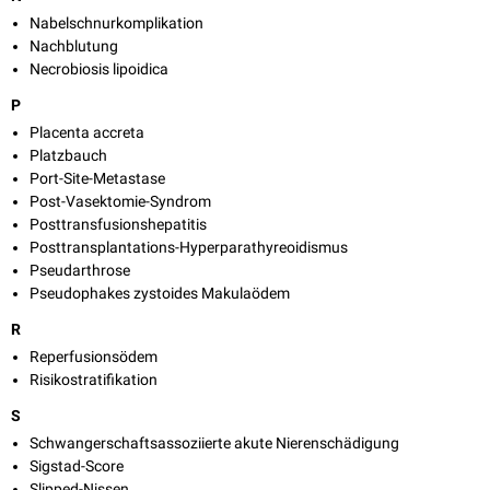
Nabelschnurkomplikation
Nachblutung
Necrobiosis lipoidica
P
Placenta accreta
Platzbauch
Port-Site-Metastase
Post-Vasektomie-Syndrom
Posttransfusionshepatitis
Posttransplantations-Hyperparathyreoidismus
Pseudarthrose
Pseudophakes zystoides Makulaödem
R
Reperfusionsödem
Risikostratifikation
S
Schwangerschaftsassoziierte akute Nierenschädigung
Sigstad-Score
Slipped-Nissen