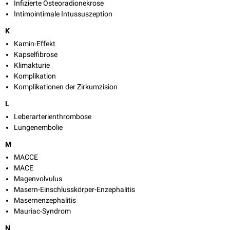
Infizierte Osteoradionekrose
Intimointimale Intussuszeption
K
Kamin-Effekt
Kapselfibrose
Klimakturie
Komplikation
Komplikationen der Zirkumzision
L
Leberarterienthrombose
Lungenembolie
M
MACCE
MACE
Magenvolvulus
Masern-Einschlusskörper-Enzephalitis
Masernenzephalitis
Mauriac-Syndrom
N