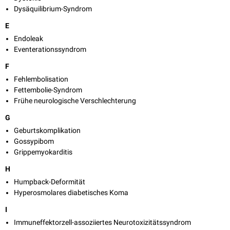
Dysäquilibrium-Syndrom
E
Endoleak
Eventerationssyndrom
F
Fehlembolisation
Fettembolie-Syndrom
Frühe neurologische Verschlechterung
G
Geburtskomplikation
Gossypibom
Grippemyokarditis
H
Humpback-Deformität
Hyperosmolares diabetisches Koma
I
Immuneffektorzell-assoziiertes Neurotoxizitätssyndrom