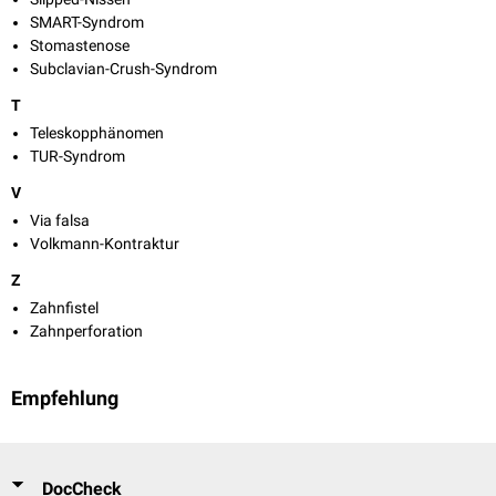
SMART-Syndrom
Stomastenose
Subclavian-Crush-Syndrom
T
Teleskopphänomen
TUR-Syndrom
V
Via falsa
Volkmann-Kontraktur
Z
Zahnfistel
Zahnperforation
Empfehlung
DocCheck