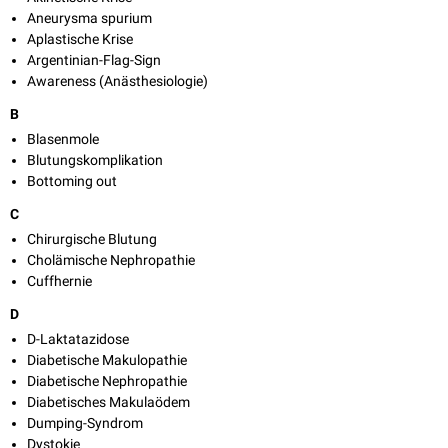
Aneurysma spurium
Aplastische Krise
Argentinian-Flag-Sign
Awareness (Anästhesiologie)
B
Blasenmole
Blutungskomplikation
Bottoming out
C
Chirurgische Blutung
Cholämische Nephropathie
Cuffhernie
D
D-Laktatazidose
Diabetische Makulopathie
Diabetische Nephropathie
Diabetisches Makulaödem
Dumping-Syndrom
Dystokie