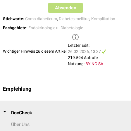
Laktat
: < 2 mmol/l
Absenden
Blutglukose: 600-1.200 mg/dl
Stichworte:
Coma diabeticum
,
Diabetes mellitus
,
Komplikation
Fachgebiete:
Endokrinologie u. Diabetologie
Letzter Edit:
Wichtiger Hinweis zu diesem Artikel
26.02.2026, 13:37
219.594 Aufrufe
Nutzung:
BY-NC-SA
Empfehlung
DocCheck
Über Uns