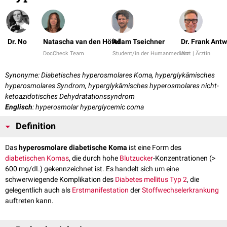
Dr. No
Natascha van den Höfel
Adam Tseichner
Dr. Frank Ant
DocCheck Team
Student/in der Humanmedizin
Arzt | Ärztin
Synonyme: Diabetisches hyperosmolares Koma, hyperglykämisches
hyperosmolares Syndrom, hyperglykämisches hyperosmolares nicht-
ketoazidotisches Dehydratationssyndrom
Englisch
: hyperosmolar hyperglycemic coma
Definition
Das
hyperosmolare diabetische Koma
ist eine Form des
diabetischen Komas
, die durch hohe
Blutzucker
-Konzentrationen (>
600 mg/dL) gekennzeichnet ist. Es handelt sich um eine
schwerwiegende Komplikation des
Diabetes mellitus Typ 2
, die
gelegentlich auch als
Erstmanifestation
der
Stoffwechselerkrankung
auftreten kann.