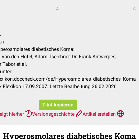
A
A
.
en
Hyperosmolares diabetisches Koma:
 van den Höfel, Adam Tseichner, Dr. Frank Antwerpes,
 Tabor et al.
unter:
flexikon.doccheck.com/de/Hyperosmolares_diabetisches_Koma
 Flexikon 17.09.2007. Letzte Bearbeitung 26.02.2026
Zitat kopieren
eigt hierher
Versionsgeschichte
Artikel erstellen
Hyperosmolares diabetisches Koma