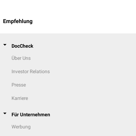
Flush
,
Schwitzen
,
Blässe
, Kaltschweißigkeit
+1
Übelkeit
+1
Empfehlung
Völlegefühl
,
Meteorismus
+1
Borborygmus
+1
DocCheck
Aufstoßen
-1
Über Uns
Erbrechen
-4
Investor Relations
Presse
Karriere
Für Unternehmen
Werbung