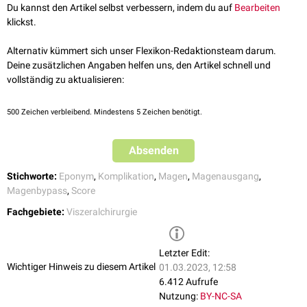
Ein Dumping-Syndrom ist bei einem Sigstad-Score von mehr als 7
Du kannst den Artikel selbst verbessern, indem du auf
Bearbeiten
Punkten wahrscheinlich, bei einem Wert unter 4 Punkten
klickst.
Schock
+5
unwahrscheinlich.
Alternativ kümmert sich unser Flexikon-Redaktionsteam darum.
Synkope
, Bewusstseinsstörung
+4
Deine zusätzlichen Angaben helfen uns, den Artikel schnell und
vollständig zu aktualisieren:
notwendiges Sitzen oder Liegen
+4
500
Zeichen verbleibend. Mindestens 5 Zeichen benötigt.
Dyspnoe
+3
Schwäche
, Erschöpfung
+3
Absenden
Schläfrigkeit
,
Apathie
+3
Stichworte:
Eponym
,
Komplikation
,
Magen
,
Magenausgang
,
Magenbypass
,
Score
Palpitation
+3
Fachgebiete:
Viszeralchirurgie
Ruhelosigkeit
+2
Letzter Edit:
Schwindel
+2
Wichtiger Hinweis zu diesem Artikel
01.03.2023, 12:58
6.412 Aufrufe
Kopfschmerzen
+1
Nutzung:
BY-NC-SA