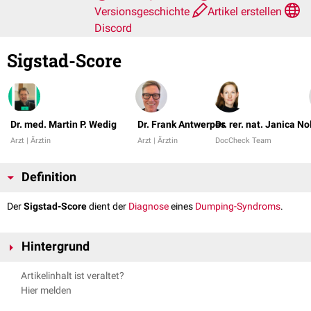
Versionsgeschichte
Artikel erstellen
Discord
Sigstad-Score
Dr. med. Martin P. Wedig
Dr. Frank Antwerpes
Dr. rer. nat. Janica No
Arzt | Ärztin
Arzt | Ärztin
DocCheck Team
Definition
Der
Sigstad-Score
dient der
Diagnose
eines
Dumping-Syndroms
.
Hintergrund
Der Sigstad-Score umfasst folgende
Symptome
, die unterschiedlich
Artikelinhalt ist veraltet?
bewertet werden:
Hier melden
Symptom
Punktwert