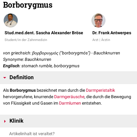
Borborygmus
Stud.med.dent. Sascha Alexander Bröse
Dr. Frank Antwerpes
Student/in der Zahnmedizin
Arzt | Ärztin
von griechsich: βορβορυγμός ("borborygmós") - Bauchknurren
Synonyme: Bauchknurren
Englisch
: stomach rumble, borborygmus
Definition
Als
Borborygmus
bezeichnet man durch die
Darmperistaltik
hervorgerufene, knurrende
Darmgeräusche
, die durch die Bewegung
von Flüssigkeit und Gasen im
Darmlumen
entstehen.
Klinik
Ursache für Borborygmus sind in der Regel Verdauungsstörungen (z.B.
Artikelinhalt ist veraltet?