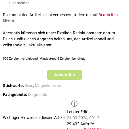
Maldigestion
). Beim
paralytischen
Ileus
fehlen diese Geräusche
Hier melden
typischerweise.
Du kannst den Artikel selbst verbessern, indem du auf
Bearbeiten
klickst.
Alternativ kümmert sich unser Flexikon-Redaktionsteam darum.
Deine zusätzlichen Angaben helfen uns, den Artikel schnell und
vollständig zu aktualisieren:
500
Zeichen verbleibend. Mindestens 5 Zeichen benötigt.
Absenden
Stichworte:
Ileus
,
Magenknurren
Fachgebiete:
Diagnostik
Letzter Edit:
Wichtiger Hinweis zu diesem Artikel
21.03.2024, 09:12
29.432 Aufrufe