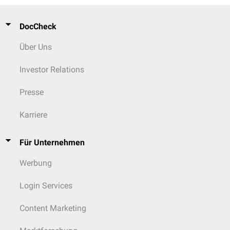
T1w-KM: nach
Kontrastmittelgabe
kann in 25 % ein geringes
peripheres
Enhancement
auftreten. Im Falle einer seltenen
malignen
Entartung
ist das
Enhancement
stärker ausgeprägt.
DocCheck
Intradiploische Epidermoidzyste
Über Uns
Bei der seltenen Lokalisation innerhalb der
Schädelkalotte
finden sich die
folgenden radiologischen Befunde:
Investor Relations
Röntgen
: expansives, abgerundetes oder lobuliertes,
lytisches
Areal
Presse
mit scharfen
sklerotischen
Rändern.
CT: hypodense Läsion mit scharf abgrenzbarem Knochendefekt und
Verkalkungen der Zystenwand. Kein Enhancement. Arrosion der
Karriere
Tabula externa
und insbesondere
Tabula interna
möglich.
MRT: identisches Signalverhalten wie bei der klassischen intraduralen
Für Unternehmen
Lokalisation
Werbung
Pathologie
Makroskopie
Login Services
Epidermoidzysten zeigen eine glänzende, perlmuttartige Oberfläche.
Typisch sind multiple, blumenkohlartige Auswüchse. Die Zysten sind oft
Content Marketing
gefüllt mit einem cremigen, wachsartigen Material.