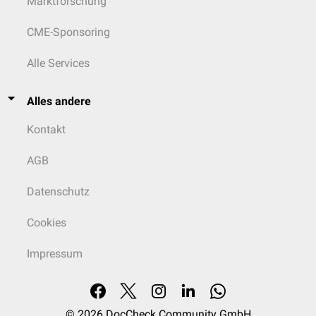
Marktforschung
Mikroskopie
Die Zystenwand besteht aus einer äußeren
fibrösen
Kapsel, die von
CME-Sponsoring
mehrschichtigem
Plattenepithel
ausgekleidet ist. Die Zyste enthält
konzentrische Lamellen aus abgeschilfertem epithelialem
Keratin
und
Alle Services
Cholesterinkristallen. Im Gegensatz zu Dermoidzysten fehlen
dermale
Hautanhangsgebilde
.
Alles andere
Pathologisch sind intrakranielle Epidermoidzysten identisch mit den
kongenitalen
Cholesteatomen
der
Felsenbeinspitze
oder des
Mittelohrs
.
Kontakt
Ob Epidermoidzysten zu einem Spektrum mit zystischen
(adamantinomatösen)
Kraniopharyngeomen
zählen, ist umstritten.
AGB
Datenschutz
Cookies
Impressum
© 2026
DocCheck Community GmbH