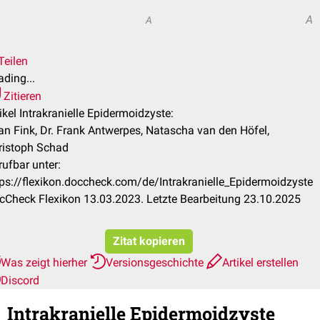
A
A
Teilen
ding...
Zitieren
ikel Intrakranielle Epidermoidzyste:
jan Fink, Dr. Frank Antwerpes, Natascha van den Höfel,
ristoph Schad
rufbar unter:
tps://flexikon.doccheck.com/de/Intrakranielle_Epidermoidzyste
cCheck Flexikon 13.03.2023. Letzte Bearbeitung 23.10.2025
Zitat kopieren
Was zeigt hierher
Versionsgeschichte
Artikel erstellen
Discord
Intrakranielle Epidermoidzyste