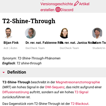
Versionsgeschichte
Artikel
erstellen
Discord
T2-Shine-Through
Bijan Fink
Dr. rer. nat. Fabienne Reh
Dr. rer. nat. Janica Nolte
Adam Ts
Arzt | Ärztin
DocCheck Team
DocCheck Team
Student/in
Synonym: T2-Shine-Through-Phänomen
Englisch
: T2 shine-through
Definition
T2-Shine-Through
beschreibt in der
Magnetresonanztomographie
(MRT) ein hohes Signal in der
DWI-Sequenz
, das nicht aufgrund einer
Diffusionsstörung
auftritt, sondern auf ein hohes
T2-Signal
zurückzuführen ist.
Das Gegenstück vom T2-Shine-Through ist der
T2-Blackout
.