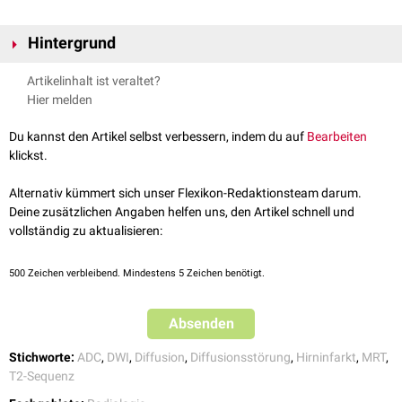
Hintergrund
Ein T2-Shine-Through-Phänomen findet sich am häufigsten bei
Artikelinhalt ist veraltet?
subakuten
Hirninfarkten
aufgrund des
Ödems
. Der hohe
Wassergehalt
Hier melden
führt zu einem erhöhten T2-Signal und somit auch zu einem hohen DWI-
Signal. Weiterhin tritt das Phänomen auch z.B. bei
Epidermoidzysten
Du kannst den Artikel selbst verbessern, indem du auf
Bearbeiten
auf.
klickst.
Daher muss das DWI-Bild mit der
ADC-Sequenz
verglichen werden: Bei
einer echten Diffusionsstörung zeigt die Region mit erhöhtem DWI-Signal
Alternativ kümmert sich unser Flexikon-Redaktionsteam darum.
ein erniedrigtes ADC-Signal. In Falle des T2-Shine-Through-Phänomens
Deine zusätzlichen Angaben helfen uns, den Artikel schnell und
ist die korrespondierende ADC-Region normal oder signalreich.
vollständig zu aktualisieren:
500
Zeichen verbleibend. Mindestens 5 Zeichen benötigt.
Absenden
Stichworte:
ADC
,
DWI
,
Diffusion
,
Diffusionsstörung
,
Hirninfarkt
,
MRT
,
T2-Sequenz