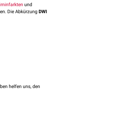
irninfarkten
und
en. Die Abkürzung
DWI
 Sie misst die
in einem einzelnen
e
Flüssigkeit,
Lymphome
,
ben helfen uns, den
. Je weiter ein
adientenstärken
das Signal durch die