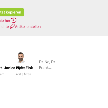
itat kopieren
hierher
hichte
Artikel erstellen
Dr. No, Dr.
Frank
at. Janica Nolte
Bijan Fink
Antwerpes
eam
Arzt | Ärztin
+ 6