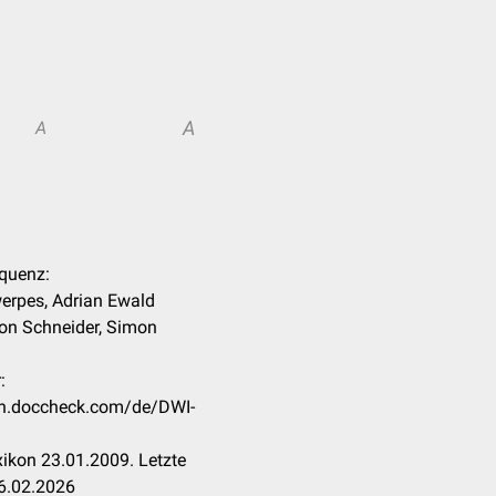
A
A
equenz:
werpes, Adrian Ewald
on Schneider, Simon
.
:
kon.doccheck.com/de/DWI-
ikon 23.01.2009. Letzte
6.02.2026