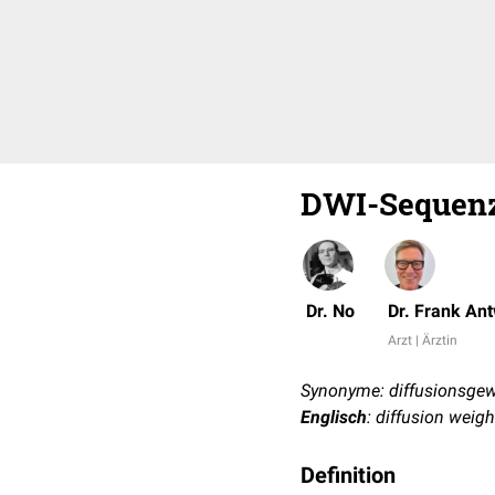
DWI-Sequen
Dr. No
Dr. Frank An
Arzt | Ärztin
Synonyme: diffusionsgew
Englisch
: diffusion weig
Definition