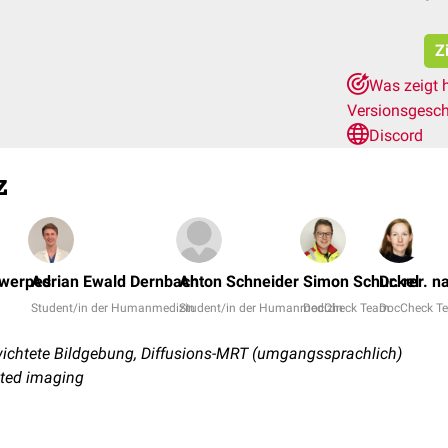
Z
Was zeigt 
Versionsgesc
Discord
z
twerpes
Adrian Ewald Dernbach
Anton Schneider
Simon Schuckel
Dr. rer. n
Student/in der Humanmedizin
Student/in der Humanmedizin
DocCheck Team
DocCheck T
ichtete Bildgebung, Diffusions-MRT (umgangssprachlich)
hted imaging