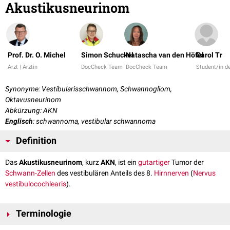
Akustikusneurinom
Prof. Dr. O. Michel
Simon Schuckel
Natascha van den Höfel
Carol Tr
Arzt | Ärztin
DocCheck Team
DocCheck Team
Student/in 
Synonyme: Vestibularisschwannom, Schwannogliom,
Oktavusneurinom
Abkürzung: AKN
Englisch
: schwannoma, vestibular schwannoma
Definition
Das
Akustikusneurinom
, kurz
AKN
, ist ein
gutartiger
Tumor der
Schwann-Zellen
des vestibulären Anteils des 8.
Hirnnerven
(
Nervus
vestibulocochlearis
).
Terminologie