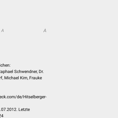
A
A
ichen:
Raphael Schwendner, Dr.
f, Michael Kim, Frauke
heck.com/de/Hitselberger-
.07.2012. Letzte
24