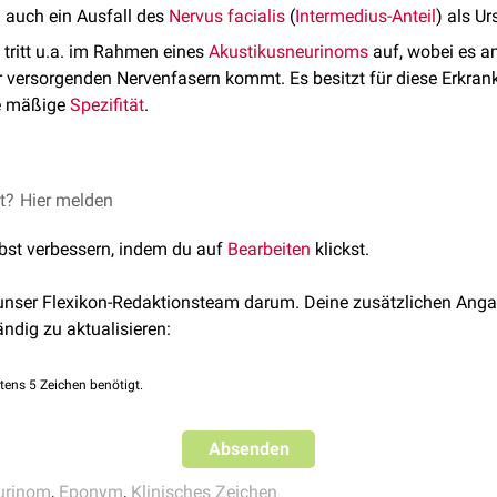
 auch ein Ausfall des
Nervus facialis
(
Intermedius-Anteil
) als U
 tritt u.a. im Rahmen eines
Akustikusneurinoms
auf, wobei es 
 versorgenden Nervenfasern kommt. Es besitzt für diese Erkran
ne mäßige
Spezifität
.
et?
ten oben
Hier melden
sensibel
durch den Ramus auricularis des
Nervus vagus
hanische Manipulation, kommt es üblicherweise zu einem refle
lbst verbessern, indem du auf
Bearbeiten
klickst.
rvs vermittelt wird. Bei einer Kompression des Ramus auriculari
inom
, fällt das Hitselberger-Zeichen negativ aus, d.h. es kommt 
 unser Flexikon-Redaktionsteam darum. Deine zusätzlichen Anga
ändig zu aktualisieren:
tens 5 Zeichen benötigt.
Absenden
urinom
,
Eponym
,
Klinisches Zeichen