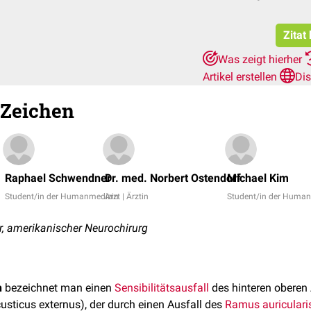
Zitat
Was zeigt hierher
Artikel erstellen
Di
-Zeichen
Raphael Schwendner
Dr. med. Norbert Ostendorf
Michael Kim
Student/in der Humanmedizin
Arzt | Ärztin
Student/in der Huma
r, amerikanischer Neurochirurg
n
bezeichnet man einen
Sensibilitätsausfall
des hinteren oberen
sticus externus), der durch einen Ausfall des
Ramus auricularis