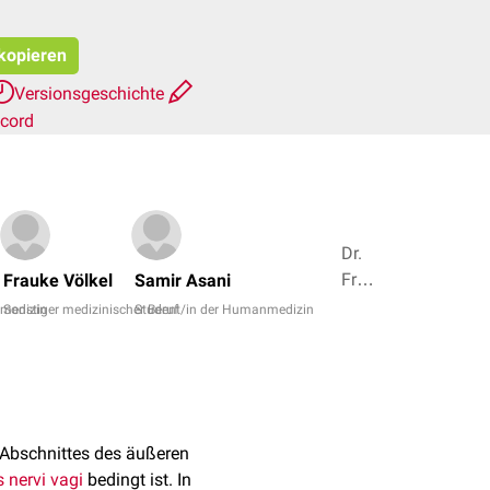
 kopieren
Versionsgeschichte
scord
Dr.
Frank
Frauke Völkel
Samir Asani
Antwerpes,
nmedizin
Sonstiger medizinischer Beruf
Student/in der Humanmedizin
Raphael
Schwendner
+ 5
 Abschnittes des äußeren
 nervi vagi
bedingt ist. In