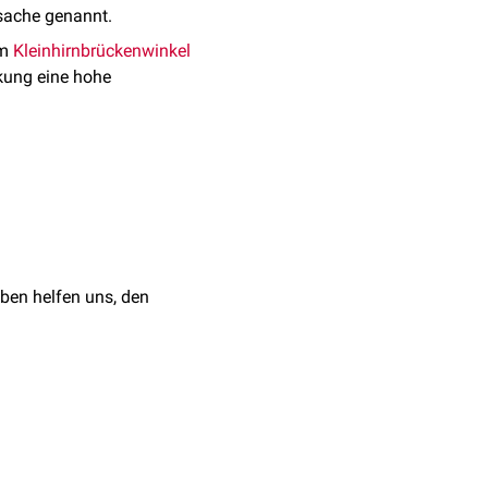
rsache genannt.
am
Kleinhirnbrückenwinkel
kung eine hohe
innerviert. Erfolgt in
ktorischen
Husten
, der
s von außen, wie z.B.
zu einer
Hypästhesie
.
ben helfen uns, den