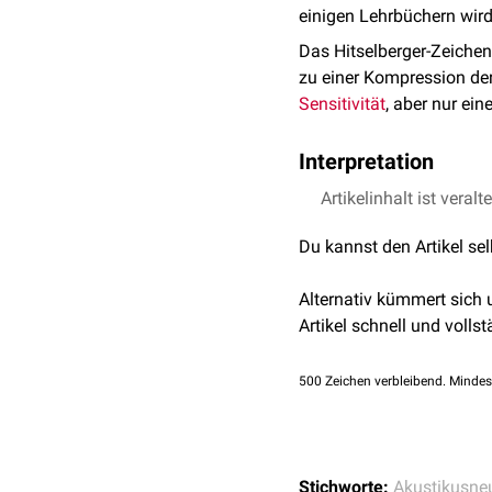
einigen Lehrbüchern wird
Das Hitselberger-Zeichen
zu einer Kompression der
Sensitivität
, aber nur ei
Interpretation
Der
Artikelinhalt ist veralt
Gehörgang
wird hin
diesem Bereich eine mec
Du kannst den Artikel se
durch die Reizung des Ne
durch ein
Akustikusneur
Alternativ kümmert sich
Artikel schnell und vollst
500
Zeichen verbleibend. Mindes
Stichworte:
Akustikusne