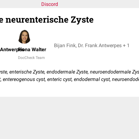
Discord
le neurenterische Zyste
Bijan Fink, Dr. Frank Antwerpes + 1
k Antwerpes
Fiona Walter
DocCheck Team
ste, enterische Zyste, endodermale Zyste, neuroendodermale Zy
st, entereogenous cyst, enteric cyst, endodermal cyst, neuroendod