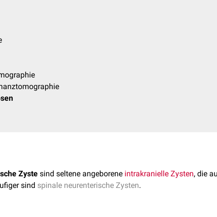
e
mographie
nanztomographie
osen
ische Zyste
sind seltene angeborene
intrakranielle Zysten
, die 
ufiger sind
spinale neurenterische Zysten
.