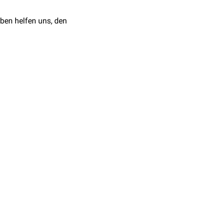
linie.
s typischerweise in der
ben helfen uns, den
udy and Pathogenesis
.
t.
hology, Imaging, and
erzellen
nt.
J Pediatr Neurosci.
inom
wurde beschreiben.
Dichte bzw. das
gleich zu Liquor.
alkungen
oder
en finden sich nur sehr