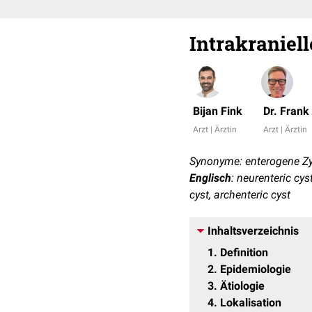
Intrakraniel
Bijan Fink
Dr. Fran
Arzt | Ärztin
Arzt | Ärztin
Synonyme: enterogene Zy
Englisch
: neurenteric cy
cyst, archenteric cyst
Inhaltsverzeichnis
1
Definition
2
Epidemiologie
3
Ätiologie
4
Lokalisation