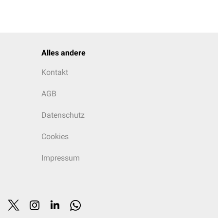
begrenzte
 neurovaskuläre
ist in
T1w
-Sequenzen
sten in 90 % der Fälle
Alles andere
ingedicktem, dehydriertem
Kontakt
eich zu Liquor ist.
AGB
 der
T2*-Sequenz
vor. In
Datenschutz
len findet sich ein mildes
Cookies
Impressum