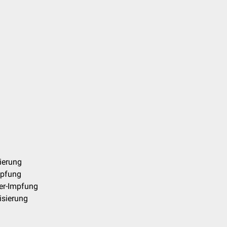
ierung
mpfung
er-Impfung
sierung