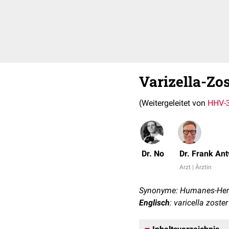
Varizella-Zo
(Weitergeleitet von
HHV-
Dr. No
Dr. Frank An
Arzt | Ärztin
Synonyme: Humanes-Herp
Englisch
: varicella zost