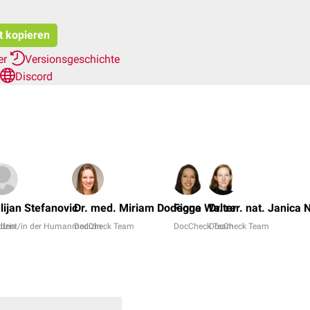
t kopieren
er
Versionsgeschichte
Discord
lijan Stefanovic
Dr. med. Miriam Dodegge
Fiona Walter
Dr. rer. nat. Janica 
izin
udent/in der Humanmedizin
DocCheck Team
DocCheck Team
DocCheck Team