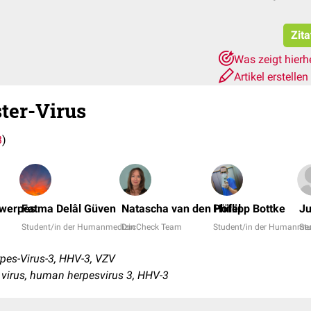
Zita
Was zeigt hierh
Artikel erstellen
ster-Virus
3
)
twerpes
Fatma Delâl Güven
Natascha van den Höfel
Phillipp Bottke
Ju
Student/in der Humanmedizin
DocCheck Team
Student/in der Humanmed
St
es-Virus-3, HHV-3, VZV
er virus, human herpesvirus 3, HHV-3