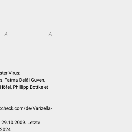
A
A
ster-Virus:
s, Fatma Delâl Güven,
öfel, Phillipp Bottke et
occheck.com/de/Varizella-
 29.10.2009. Letzte
.2024