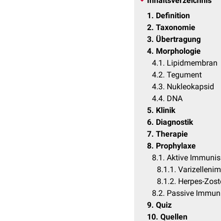
Inhaltsverzeichnis
1
Definition
2
Taxonomie
3
Übertragung
4
Morphologie
4.1
Lipidmembran
4.2
Tegument
4.3
Nukleokapsid
4.4
DNA
5
Klinik
6
Diagnostik
7
Therapie
8
Prophylaxe
8.1
Aktive Immunis
8.1.1
Varizelleni
8.1.2
Herpes-Zost
8.2
Passive Immuni
9
Quiz
10
Quellen