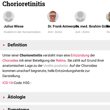
Chorioretinitis
Julius Wiese
Dr. Frank Antwerpes
Dr. med. Ibrahim Güle
Er
Student/in der Humanmedizin
Arzt | Ärztin
Arzt | Ärztin
St
Definition
Unter einer
Chorioretinitis
versteht man eine
Entzündung
der
Choroidea
mit einer Beteiligung der
Retina
. Sie zählt auf Grund ihrer
anatomischen Lage zu der
Uveitis posterior
. Auf der Choroidea
kommen unscharf begrenzte, helle Entzündungsherde zur
Darstellung.
ICD-10
-Code: H30.-
Ätiologie
Eine Chorioretinitis kann
primär
(z.B.
idiopathisch
) oder
sekundär
im
Symptome