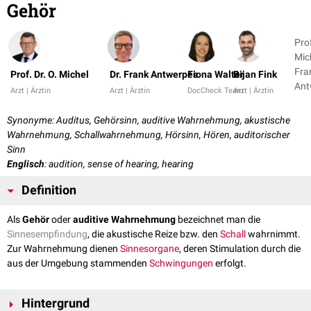
Gehör
Prof
Mich
Fra
Prof. Dr. O. Michel
Dr. Frank Antwerpes
Fiona Walter
Bijan Fink
Ant
Arzt | Ärztin
Arzt | Ärztin
DocCheck Team
Arzt | Ärztin
+ 7
Synonyme: Auditus, Gehörsinn, auditive Wahrnehmung, akustische
Wahrnehmung, Schallwahrnehmung, Hörsinn, Hören, auditorischer
Sinn
Englisch
: audition, sense of hearing, hearing
Definition
Als
Gehör
oder
auditive Wahrnehmung
bezeichnet man die
Sinnesempfindung
, die akustische Reize bzw. den
Schall
wahrnimmt.
Zur Wahrnehmung dienen
Sinnesorgane
, deren Stimulation durch die
aus der Umgebung stammenden
Schwingungen
erfolgt.
Hintergrund