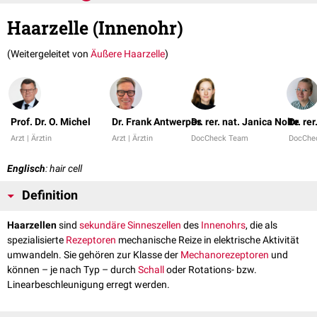
Haarzelle (Innenohr)
(Weitergeleitet von
Äußere Haarzelle
)
Prof. Dr. O. Michel
Dr. Frank Antwerpes
Dr. rer. nat. Janica Nolte
Dr. re
Arzt | Ärztin
Arzt | Ärztin
DocCheck Team
DocChe
Englisch
: hair cell
Definition
Haarzellen
sind
sekundäre Sinneszellen
des
Innenohrs
, die als
spezialisierte
Rezeptoren
mechanische Reize in elektrische Aktivität
umwandeln. Sie gehören zur Klasse der
Mechanorezeptoren
und
können – je nach Typ – durch
Schall
oder Rotations- bzw.
Linearbeschleunigung erregt werden.