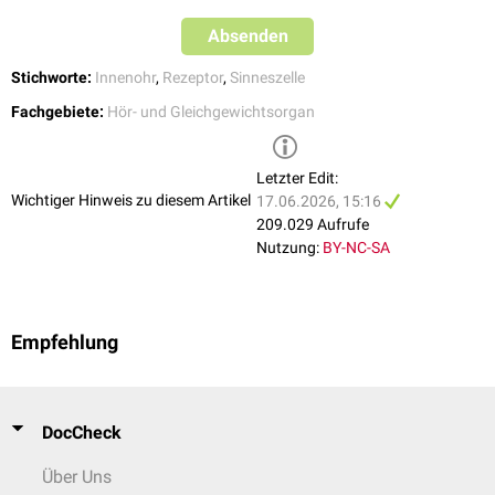
Absenden
Stichworte:
Innenohr
,
Rezeptor
,
Sinneszelle
Fachgebiete:
Hör- und Gleichgewichtsorgan
Letzter Edit:
Wichtiger Hinweis zu diesem Artikel
17.06.2026, 15:16
209.029 Aufrufe
Nutzung:
BY-NC-SA
Schematische Darstellung der mechano-elektrischen Transduktion von
cochleären Haarzellen
Empfehlung
Innere Haarzellen
Die inneren Haarzellen, englisch "Inner Hair Cells" (IHC), befinden sich in
einer Zellreihe an der Innenseite des Corti-Organs, d.h. näher am
Modiolus
. Sie sind die eigentlichen "Tonaufnehmer" im Innenohr. Im
DocCheck
Innenohr gibt es ungefähr 3.500 innere Haarzellen.
Über Uns
Äußere Haarzellen