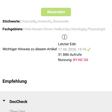
Absenden
Stichworte:
Haarzelle
,
Innenohr
,
Stereozilie
Fachgebiete:
Hals-Nasen-Ohren-Heilkunde
,
Histologie
,
Physiologie
Letzter Edit:
Schematische Darstellung der mechano-elektrischen Transduktion in
Wichtiger Hinweis zu diesem Artikel
17.06.2026, 15:10
cochleären Haarzellen
31.886 Aufrufe
Nutzung:
BY-NC-SA
Empfehlung
DocCheck
Über Uns