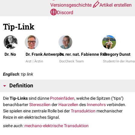
Versionsgeschichte
Artikel erstellen
Discord
Tip-Link
Dr. No
Dr. Frank Antwerpes
Dr. rer. nat. Fabienne Reh
Gregory Dunst
Arzt | Ärztin
DocCheck Team
Student/in der Huma
Englisch
: tip link
Definition
Die
Tip-Links
sind dünne
Proteinfäden
, welche die Spitzen ("tips")
benachbarter
Stereozilien
der
Haarzellen
des
Innenohrs
verbinden.
Sie spielen eine zentrale Rolle bei der
Transduktion
mechanischer
Reize in ein elektrisches Signal.
siehe auch:
mechano-elektrische Transduktion