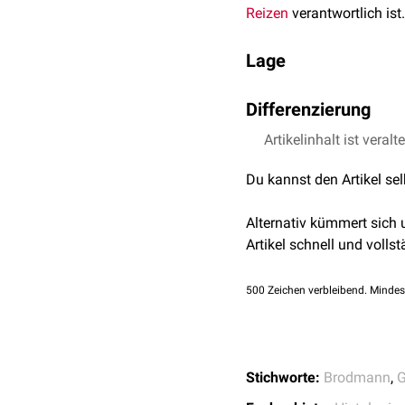
Reizen
verantwortlich ist.
Lage
Der
primär auditorische 
Differenzierung
nach
Brodmann
. Die
sek
der auditorische
Assozia
Prinzipiell unterscheidet
Artikelinhalt ist veralt
Bisweilen wird das
Werni
Corti-Organ
(innere H
Du kannst den Artikel se
Ganglion spirale
Nuclei cochleares
ante
Alternativ kümmert sich
Nuclei corporis trape
Artikel schnell und vollst
Nucleus olivaris supe
Nucleus lemnisci late
500
Zeichen verbleibend. Mindes
Nucleus colliculi infer
Nucleus corporis geni
sowie den auditorischen 
Stichworte:
Brodmann
,
G
siehe auch:
Hörbahn