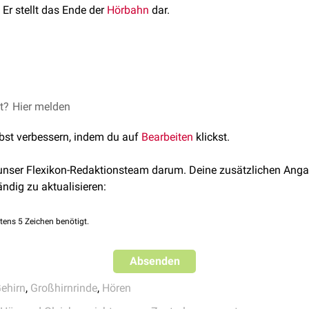
 Er stellt das Ende der
Hörbahn
dar.
Cortex
liegt in den
Gyri temporales transversi
(Heschl-Querwindun
undäre Hörrinde
umgibt das Primärfeld und umfasst die Area 4
tionskortex
an.
 die Hörbahn folgende Stationen:
et?
Hier melden
cke-Zentrum
(Area 22) ebenfalls zum auditiven Kortex gezählt.
aarzellen)
lbst verbessern, indem du auf
Bearbeiten
klickst.
rior et posterior
 unser Flexikon-Redaktionsteam darum. Deine zusätzlichen Anga
zoidei
ändig zu aktualisieren:
rior
ralis
tens 5 Zeichen benötigt.
ioris
culati medialis
Absenden
Cortex selbst.
ehirn
,
Großhirnrinde
,
Hören