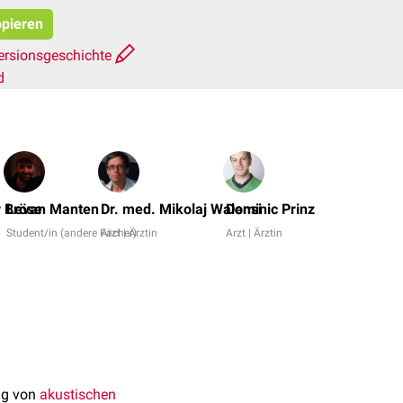
opieren
ersionsgeschichte
d
Sebastian
Merz,
 Bröse
Levan Manten
Dr. med. Mikolaj Walensi
Dominic Prinz
Bijan
Student/in (andere Fächer)
Arzt | Ärztin
Arzt | Ärztin
Fink
+
5
ung von
akustischen