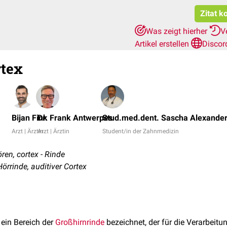
Zitat k
Was zeigt hierher
V
Artikel erstellen
Discor
rtex
Bijan Fink
Dr. Frank Antwerpes
Stud.med.dent. Sascha Alexander
Arzt | Ärztin
Arzt | Ärztin
Student/in der Zahnmedizin
ören, cortex - Rinde
rrinde, auditiver Cortex
 ein Bereich der
Großhirnrinde
bezeichnet, der für die Verarbeit