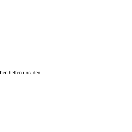
gen) in der Area 41
2.
Posterolateral
schließt
ben helfen uns, den