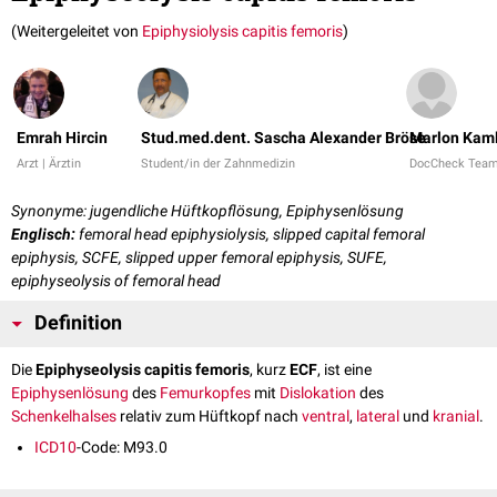
(Weitergeleitet von
Epiphysiolysis capitis femoris
)
Emrah Hircin
Stud.med.dent. Sascha Alexander Bröse
Marlon Kam
Arzt | Ärztin
Student/in der Zahnmedizin
DocCheck Tea
Synonyme: jugendliche Hüftkopflösung, Epiphysenlösung
Englisch:
femoral head epiphysiolysis, slipped capital femoral
epiphysis, SCFE, slipped upper femoral epiphysis, SUFE,
epiphyseolysis of femoral head
Definition
Die
Epiphyseolysis capitis femoris
, kurz
ECF
, ist eine
Epiphysenlösung
des
Femurkopfes
mit
Dislokation
des
Schenkelhalses
relativ zum Hüftkopf nach
ventral
,
lateral
und
kranial
.
ICD10
-Code: M93.0