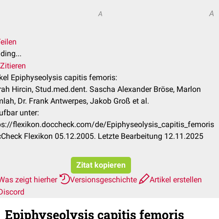
A
A
eilen
ding...
Zitieren
ikel Epiphyseolysis capitis femoris:
ah Hircin, Stud.med.dent. Sascha Alexander Bröse, Marlon
lah, Dr. Frank Antwerpes, Jakob Groß et al.
ufbar unter:
ps://flexikon.doccheck.com/de/Epiphyseolysis_capitis_femoris
Check Flexikon 05.12.2005. Letzte Bearbeitung 12.11.2025
Zitat kopieren
Was zeigt hierher
Versionsgeschichte
Artikel erstellen
Discord
Epiphyseolysis capitis femoris