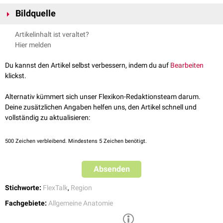
Bildquelle
Bildquelle Podcast: © Midjourney
Artikelinhalt ist veraltet?
Hier melden
Du kannst den Artikel selbst verbessern, indem du auf
Bearbeiten
klickst.
Flextalk - Ein unbesungener Held:
Alternativ kümmert sich unser Flexikon-Redaktionsteam darum.
Das Becken
Deine zusätzlichen Angaben helfen uns, den Artikel schnell und
vollständig zu aktualisieren:
500
Zeichen verbleibend. Mindestens 5 Zeichen benötigt.
Absenden
Stichworte:
FlexTalk
,
Region
Fachgebiete:
Allgemeine Anatomie