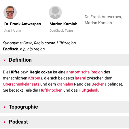
Dr. Frank Antwerpes,
Marlon Kamlah
Dr. Frank Antwerpes
Marlon Kamlah
Arzt | Ärztin
DocCheck Team
Synonyme: Coxa, Regio coxae, Hüftregion
Englisch
: hip, hip region
Definition
Die
Hüfte
bzw.
Regio coxae
ist eine
anatomische Region
des
menschlichen
Körpers
, die sich beidseits
lateral
zwischen dem
Oberschenkelansatz
und dem
kranialen
Rand des
Beckens
befindet.
Sie bedeckt Teile der
Hüftknochen
und das
Hüftgelenk
.
Topographie
Die Regio coxae hat etwa die Form eines Ovals. Sie grenzt
dorsal
an die
Podcast
Regio glutealis
(Gesäßregion),
ventral
an die
Regio femoralis anterior
. Mit
ihrem kranialen Ende stößt sie an die
Regio inguinalis
.